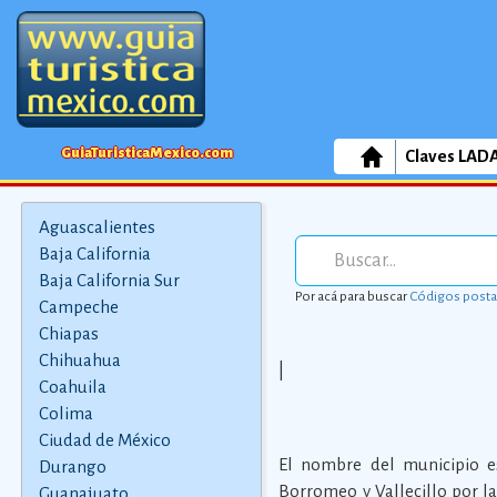
GuiaTuristicaMexico.com
Claves LAD
Aguascalientes
Baja California
Baja California Sur
Por acá para buscar
Códigos posta
Campeche
Chiapas
Chihuahua
|
Coahuila
Colima
Ciudad de México
El nombre del municipio e
Durango
Borromeo y Vallecillo por la
Guanajuato