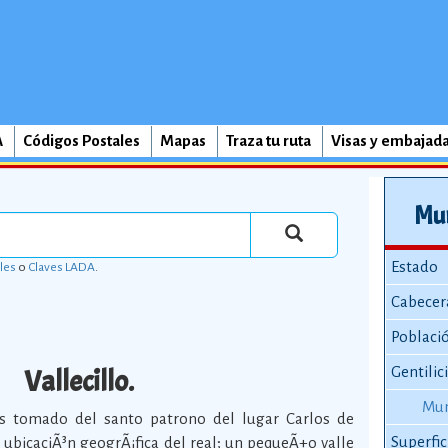
A
Códigos Postales
Mapas
Traza tu ruta
Visas y embajad
Mun
Estado
les
o
Claves LADA
.
Cabecer
Poblaci
Vallecillo.
Gentilic
Mun
s tomado del santo patrono del lugar Carlos de
Superfic
 ubicaciÃ³n geogrÃ¡fica del real; un pequeÃ±o valle