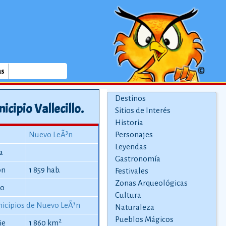
as
Destinos
icipio Vallecillo.
Sitios de Interés
Historia
Nuevo LeÃ³n
Personajes
Leyendas
a
Gastronomía
ón
1 859 hab.
Festivales
Zonas Arqueológicas
io
Cultura
icipios de Nuevo LeÃ³n
Naturaleza
Pueblos Mágicos
2
ie
1 860 km