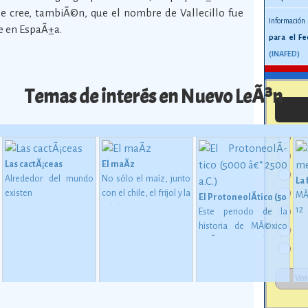
e cree, tambiÃ©n, que el nombre de Vallecillo fue
Información
e en EspaÃ±a.
para el Fe
(INAFED)
Temas de interés en Nuevo LeÃ³n
Las cactÃ¡ceas
El maÃ­z
Alrededor del mundo
No sólo el maíz, junto
La
existen
con el chile, el frijol y la
MÃ
El ProtoneolÃ­tico (5000 â€
aproximadamente
calabaza, constituye
1
Este periodo de la
1,400 especies de
desde épocas
me
historia de MÃ©xico
 en MesoamÃ©rica (2500 a. C. - 200 d. C)
cactáceas, de las
inmemoriales la base
mu
estÃ¡ considerado
cuales 913 son
de la alimentación del
oc
como una etapa de
mexicanas, y de éstas
mexicano.
Ver más
su
transiciÃ³n entre los
724 son endémicas.
Ver
gl
pueblos que se
más
al
basaban en una