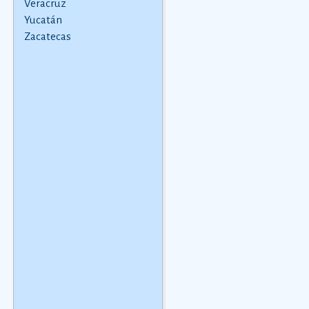
Veracruz
maraca.
2000 a. C., aunque esta
Yucatán
dataciÃ³n en realidad
Zacatecas
varÃ­a segÃºn la
comarca.
Ver más