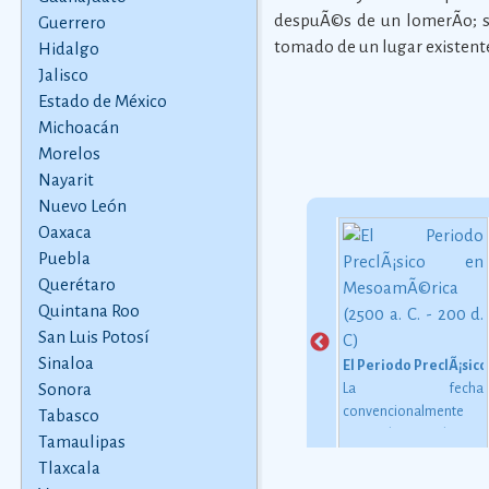
despuÃ©s de un lomerÃ­o; s
Guerrero
tomado de un lugar existent
Hidalgo
Jalisco
Estado de México
Michoacán
Morelos
Nayarit
Nuevo León
Oaxaca
Puebla
Nachos
Querétaro
ten
La receta de los nachos
Leyenda de los Temblores
 57
originales
Ver más
Quintana Roo
Sssh sssh... la serpiente
 que
avanzaba. Sssh sssh...
San Luis Potosí
as
la serpiente de colores
Sinaloa
El Periodo PreclÃ¡sico
han
recorrÃ­a la tierra. Sssh
Sonora
La fecha
do a
sssh... la serpiente
convencionalmente
Tabasco
 de
parecÃ­a un arcoÃ­ris
estimada para el inicio
Tamaulipas
ás
juguetÃ³n, cuando
de este periodo oscila
Tlaxcala
sonaba su cola de
alrededor de 2500 o