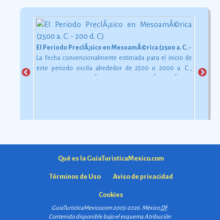
El Periodo PreclÃ¡sico en MesoamÃ©rica (2500 a. C. - 200 d. C)
La fecha convencionalmente estimada para el inicio de
este periodo oscila alrededor de 2500 o 2000 a. C.,
aunque esta dataciÃ³n en realidad varÃ­a segÃºn la
comarca.
Ver más
Qué es la GuiaTuristicaMexico.com
Términos de Uso
Aviso de privacidad
Cookies
GuiaTuristicaMexico.com 2005-2026. México
DF
.
Contenido disponible bajo el esquema
Atribución