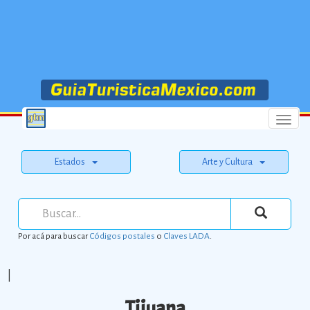
Menu
Estados
Arte y Cultura
Por acá para buscar
Códigos postales
o
Claves LADA
.
|
Tijuana