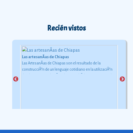
Recién vistos
Las artesanÃ­as de Chiapas
Las ArtesanÃ­as de Chiapas son el resultado de la
construcciÃ³n de un lenguaje cotidiano en la utilizaciÃ³n
de objetos con relaciÃ³n al uso simbÃ³lico y ceremonial
pero con una carga estÃ©tica y destreza admirable que
las hacen apreciadas por todos
Ver más