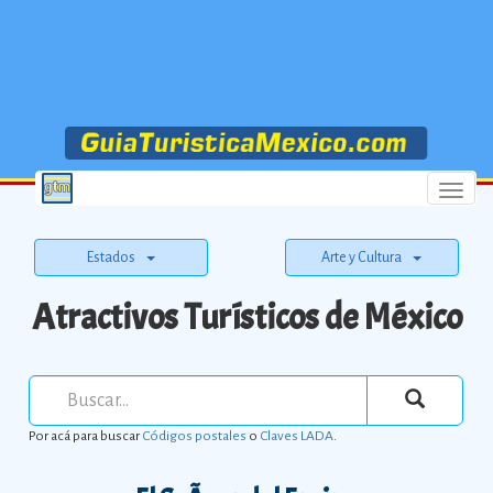
Menu
Estados
Arte y Cultura
Atractivos Turísticos de México
Por acá para buscar
Códigos postales
o
Claves LADA
.