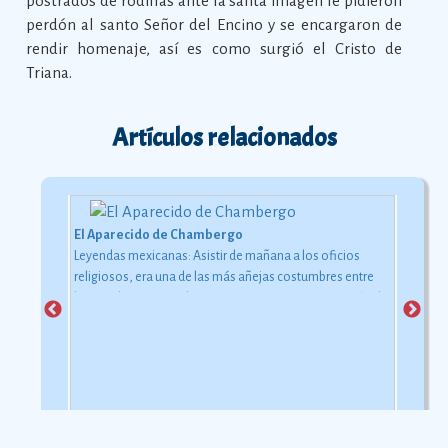
postrados de rodillas ante la santa imagen le pidieron
perdón al santo Señor del Encino y se encargaron de
rendir homenaje, así es como surgió el Cristo de
Triana.
Artículos relacionados
El Aparecido de Chambergo
Leyendas mexicanas: Asistir de mañana a los oficios
religiosos, era una de las más añejas costumbres entre
las familias aguascalentenses. Con frecuencia se veía al
jefe de la casa acompañado de su esposa y sus hijos
cump