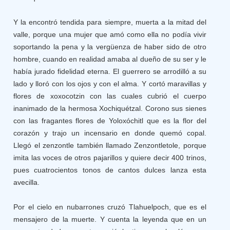
Y la encontró tendida para siempre, muerta a la mitad del
valle, porque una mujer que amó como ella no podía vivir
soportando la pena y la vergüenza de haber sido de otro
hombre, cuando en realidad amaba al dueño de su ser y le
había jurado fidelidad eterna. El guerrero se arrodilló a su
lado y lloró con los ojos y con el alma. Y cortó maravillas y
flores de xoxocotzin con las cuales cubrió el cuerpo
inanimado de la hermosa Xochiquétzal. Corono sus sienes
con las fragantes flores de Yoloxóchitl que es la flor del
corazón y trajo un incensario en donde quemó copal.
Llegó el zenzontle también llamado Zenzontletole, porque
imita las voces de otros pajarillos y quiere decir 400 trinos,
pues cuatrocientos tonos de cantos dulces lanza esta
avecilla.
Por el cielo en nubarrones cruzó Tlahuelpoch, que es el
mensajero de la muerte. Y cuenta la leyenda que en un