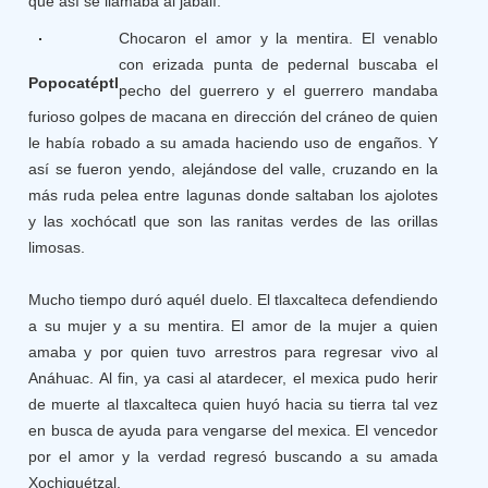
que así se llamaba al jabalí.
Chocaron el amor y la mentira. El venablo
con erizada punta de pedernal buscaba el
Popocatéptl
pecho del guerrero y el guerrero mandaba
furioso golpes de macana en dirección del cráneo de quien
le había robado a su amada haciendo uso de engaños. Y
así se fueron yendo, alejándose del valle, cruzando en la
más ruda pelea entre lagunas donde saltaban los ajolotes
y las xochócatl que son las ranitas verdes de las orillas
limosas.
Mucho tiempo duró aquél duelo. El tlaxcalteca defendiendo
a su mujer y a su mentira. El amor de la mujer a quien
amaba y por quien tuvo arrestros para regresar vivo al
Anáhuac. Al fin, ya casi al atardecer, el mexica pudo herir
de muerte al tlaxcalteca quien huyó hacia su tierra tal vez
en busca de ayuda para vengarse del mexica. El vencedor
por el amor y la verdad regresó buscando a su amada
Xochiquétzal.