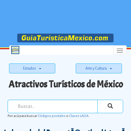
Menu
Estados
Arte y Cultura
Atractivos Turísticos de México
Por acá para buscar
Códigos postales
o
Claves LADA
.