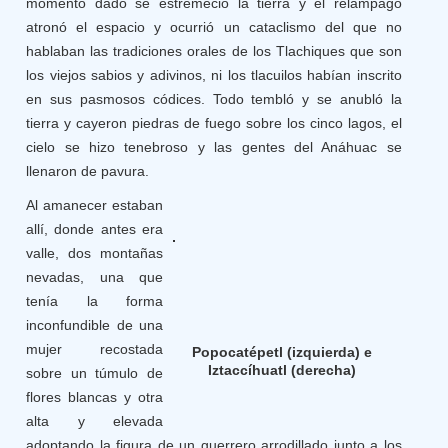
momento dado se estremeció la tierra y el relámpago
atronó el espacio y ocurrió un cataclismo del que no
hablaban las tradiciones orales de los Tlachiques que son
los viejos sabios y adivinos, ni los tlacuilos habían inscrito
en sus pasmosos códices. Todo tembló y se anubló la
tierra y cayeron piedras de fuego sobre los cinco lagos, el
cielo se hizo tenebroso y las gentes del Anáhuac se
llenaron de pavura.
Al amanecer estaban
allí, donde antes era
valle, dos montañas
nevadas, una que
tenía la forma
inconfundible de una
mujer recostada
Popocatépetl (izquierda) e
Iztaccíhuatl (derecha)
sobre un túmulo de
flores blancas y otra
alta y elevada
adoptando la figura de un guerrero arrodillado junto a los