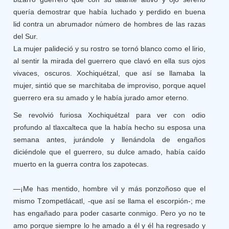
quería demostrar que había luchado y perdido en buena
lid contra un abrumador número de hombres de las razas
del Sur.
La mujer palideció y su rostro se tornó blanco como el lirio,
al sentir la mirada del guerrero que clavó en ella sus ojos
vivaces, oscuros. Xochiquétzal, que así se llamaba la
mujer, sintió que se marchitaba de improviso, porque aquel
guerrero era su amado y le había jurado amor eterno.
Se revolvió furiosa Xochiquétzal para ver con odio
profundo al tlaxcalteca que la había hecho su esposa una
semana antes, jurándole y llenándola de engaños
diciéndole que el guerrero, su dulce amado, había caído
muerto en la guerra contra los zapotecas.
—¡Me has mentido, hombre vil y más ponzoñoso que el
mismo Tzompetlácatl, -que así se llama el escorpión-; me
has engañado para poder casarte conmigo. Pero yo no te
amo porque siempre lo he amado a él y él ha regresado y