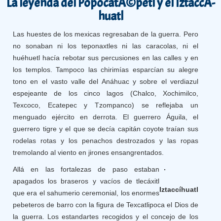
La leyenda del PopocatÃ©petl y el IztaccÃ­
huatl
Las huestes de los mexicas regresaban de la guerra. Pero
no sonaban ni los teponaxtles ni las caracolas, ni el
huéhuetl hacía rebotar sus percusiones en las calles y en
los templos. Tampoco las chirimías esparcían su alegre
tono en el vasto valle del Anáhuac y sobre el verdiazul
espejeante de los cinco lagos (Chalco, Xochimilco,
Texcoco, Ecatepec y Tzompanco) se reflejaba un
menguado ejército en derrota. El guerrero Águila, el
guerrero tigre y el que se decía capitán coyote traían sus
rodelas rotas y los penachos destrozados y las ropas
tremolando al viento en jirones ensangrentados.
Allá en las fortalezas de paso estaban
apagados los braseros y vacíos de tlecáxitl
Iztaccíhuatl
que era el sahumerio ceremonial, los enormes
pebeteros de barro con la figura de Texcatlipoca el Dios de
la guerra. Los estandartes recogidos y el concejo de los