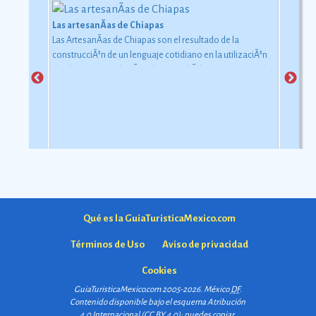
Las artesanÃ­as de Chiapas
Las ArtesanÃ­as de Chiapas son el resultado de la
construcciÃ³n de un lenguaje cotidiano en la utilizaciÃ³n
de objetos con relaciÃ³n al uso simbÃ³lico y ceremonial
pero con una carga estÃ©tica y destreza admirable que
las hacen apreciadas por todos
Ver más
Qué es la GuiaTuristicaMexico.com
Términos de Uso
Aviso de privacidad
Cookies
GuiaTuristicaMexico.com 2005-2026. México
DF
.
Contenido disponible bajo el esquema
Atribución
4.0 Internacional (CC BY 4.0)
: puedes copiar,