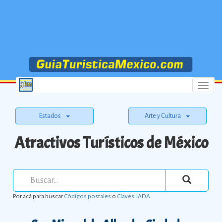
Menu
Estados
Arte y Cultura
Atractivos Turísticos de México
Por acá para buscar
Códigos postales
o
Claves LADA
.