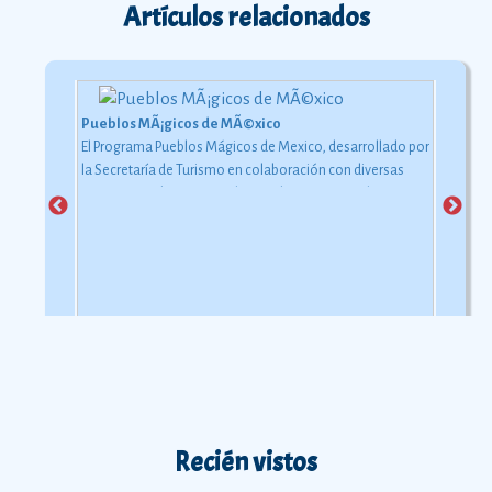
Artículos relacionados
Pueblos MÃ¡gicos de MÃ©xico
El Camino Real de Tierra Adentro
El Programa Pueblos Mágicos de Mexico, desarrollado por
Este camino servÃ­a para transportar la plata extraÃ­da de
la Secretaría de Turismo en colaboración con diversas
las minas de Zacatecas, Guanajuato y San Luis PotosÃ­,
instancias gubernamentales y gobiernos estatales y
asÃ­ como el mercurio importado de Europa.
Ver más
municipales.
Ver más
Recién vistos