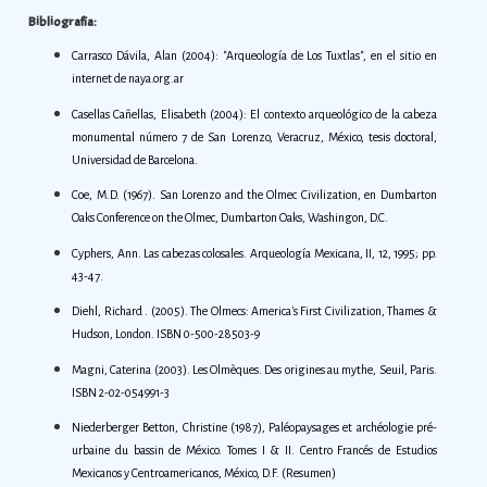
Bibliografía:
Carrasco Dávila, Alan (2004): "Arqueología de Los Tuxtlas", en el sitio en
internet de naya.org.ar
Casellas Cañellas, Elisabeth (2004): El contexto arqueológico de la cabeza
monumental número 7 de San Lorenzo, Veracruz, México, tesis doctoral,
Universidad de Barcelona.
Coe, M.D. (1967). San Lorenzo and the Olmec Civilization, en Dumbarton
Oaks Conference on the Olmec, Dumbarton Oaks, Washingon, D.C.
Cyphers, Ann. Las cabezas colosales. Arqueología Mexicana, II, 12, 1995; pp.
43-47.
Diehl, Richard . (2005). The Olmecs: America's First Civilization, Thames &
Hudson, London. ISBN 0-500-28503-9
Magni, Caterina (2003). Les Olmèques. Des origines au mythe, Seuil, Paris.
ISBN 2-02-054991-3
Niederberger Betton, Christine (1987), Paléopaysages et archéologie pré-
urbaine du bassin de México. Tomes I & II. Centro Francés de Estudios
Mexicanos y Centroamericanos, México, D.F. (Resumen)