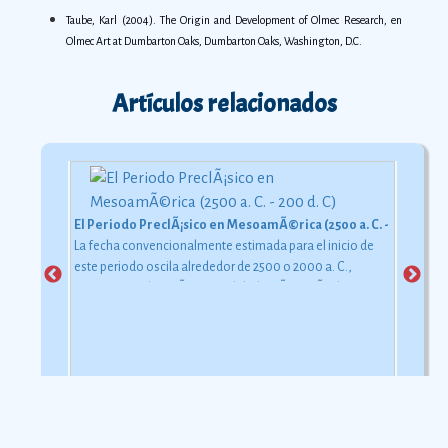
Taube, Karl (2004). The Origin and Development of Olmec Research, en
Olmec Art at Dumbarton Oaks, Dumbarton Oaks, Washington, D.C.
Artículos relacionados
El Periodo PreclÃ¡sico en MesoamÃ©rica (2500 a. C. - 200 d. C)
La fecha convencionalmente estimada para el inicio de
este periodo oscila alrededor de 2500 o 2000 a. C.,
aunque esta dataciÃ³n en realidad varÃ­a segÃºn la
comarca.
Ver más