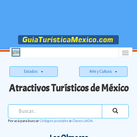
Menu
Estados
Arte y Cultura
Atractivos Turísticos de México
Por acá para buscar
Códigos postales
o
Claves LADA
.