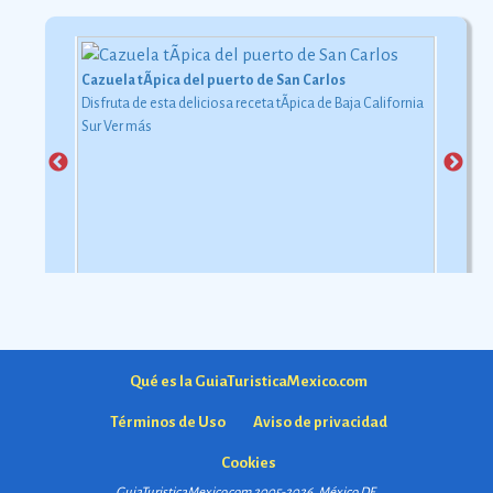
Cazuela tÃ­pica del puerto de San Carlos
Disfruta de esta deliciosa receta tÃ­pica de Baja California
Sur
Ver más
Qué es la GuiaTuristicaMexico.com
Términos de Uso
Aviso de privacidad
Cookies
GuiaTuristicaMexico.com 2005-2026. México
DF
.