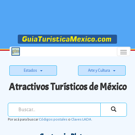
Menu
Estados
Arte y Cultura
Atractivos Turísticos de México
Por acá para buscar
Códigos postales
o
Claves LADA
.