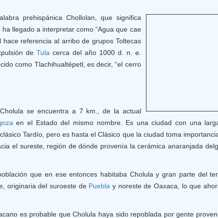
abra prehispánica Chollolan, que significa
e ha llegado a interpretar como “Agua que cae
al hace referencia al arribo de grupos Toltecas
xpulsión de
Tula
cerca del año 1000 d. n. e.
cido como Tlachihualtépetl, es decir, “el cerro
Cholula se encuentra a 7 km., de la actual
goza
en el Estado del mismo nombre. Es una ciudad con una larga 
lásico Tardío, pero es hasta el Clásico que la ciudad toma importancia
cia el sureste, región de dónde provenía la cerámica anaranjada del
población que en ese entonces habitaba Cholula y gran parte del ter
e, originaria del suroeste de
Puebla
y noreste de Oaxaca, lo que aho
acano es probable que Cholula haya sido repoblada por gente proven