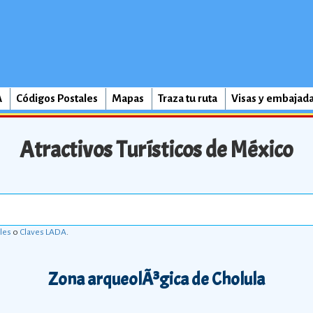
A
Códigos Postales
Mapas
Traza tu ruta
Visas y embajad
Atractivos Turísticos de México
les
o
Claves LADA
.
Zona arqueolÃ³gica de Cholula