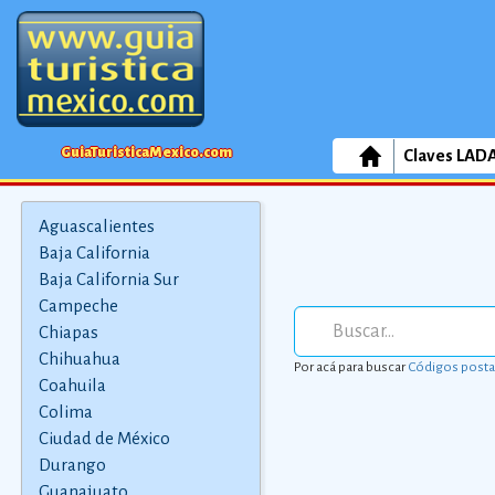
GuiaTuristicaMexico.com
Claves LAD
Aguascalientes
Baja California
Baja California Sur
Campeche
Chiapas
Chihuahua
Por acá para buscar
Códigos posta
Coahuila
Colima
Ciudad de México
Durango
Guanajuato