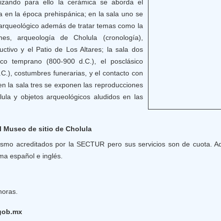
lizando para ello la cerámica se aborda el
la en la época prehispánica; en la sala uno se
 arqueológico además de tratar temas como la
ones, arqueología de Cholula (cronología),
uctivo y el Patio de Los Altares; la sala dos
ico temprano (800-900 d.C.), el posclásico
C.), costumbres funerarias, y el contacto con
en la sala tres se exponen las reproducciones
lula y objetos arqueológicos aludidos en las
l Museo de sitio de Cholula
ismo acreditados por la SECTUR pero sus servicios son de cuota. A
ma español e inglés.
horas.
.gob.mx