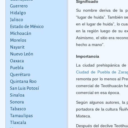
Significado
Guerrero
Su nombre deriva de la pal
Hidalgo
“lugar de huida”. También s
Jalisco
en el lugar de huida”, lo cu
Estado de México
en la región luego de su e
Michoacán
Asimismo, el sitio era recono
Morelos
hecho a mano”.
Nayarit
Nuevo León
Importancia
Oaxaca
La ciudad prehispánica de 
Puebla
Ciudad de
Puebla
de Zara
Querétaro
remonta por lo menos al Prec
Quintana Roo
comercial de Teotihuacán ha
San Luis Potosí
comercial en esa época.
Sinaloa
Sonora
Según algunos autores, la 
Tabasco
portadora de la cultura Ñuiñ
Tamaulipas
Mixteca.
Tlaxcala
Después del declive Teotihu