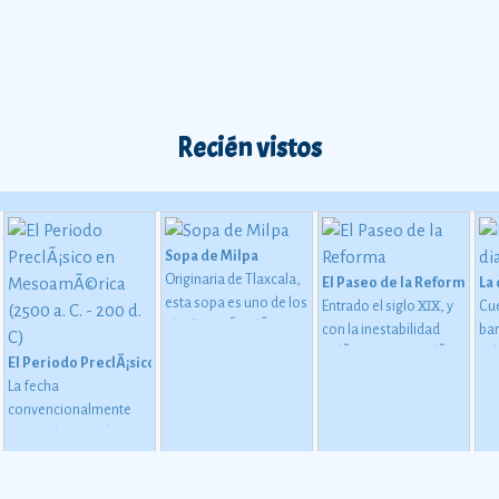
Recién vistos
Sopa de Milpa
Originaria de Tlaxcala,
iapas
El Paseo de la Reforma
La
esta sopa es uno de los
Entrado el siglo XIX, y
Cu
platillos mÃ¡s clÃ¡sicos
con la inestabilidad
bar
y con encanto de la
polÃ­tica que sacudÃ­a
cab
El Periodo PreclÃ¡sico en MesoamÃ©rica (2500 a. C. - 200 d. C)
cocina mexicana.
al paÃ­s, el entonces
se
La fecha
Como su nombre lo
emperador
co
convencionalmente
dice, los ingredientes
Maximiliano I, quizo
mÃ
estimada para el inicio
con los que se elabora
crear una avenida que
car
de este periodo oscila
pueden encontrarse en
comunicara de forma
los
alrededor de 2500 o
la milpa, ese lugar
directa a la residencia
car