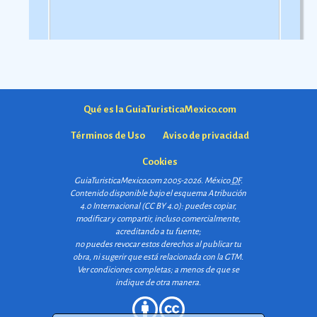
Qué es la GuiaTuristicaMexico.com
Términos de Uso
Aviso de privacidad
Cookies
GuiaTuristicaMexico.com 2005-2026. México
DF
.
Contenido disponible bajo el esquema
Atribución
4.0 Internacional (CC BY 4.0)
: puedes copiar,
modificar y compartir, incluso comercialmente,
acreditando a tu fuente;
no puedes revocar estos derechos al publicar tu
obra, ni sugerir que está relacionada con la GTM.
Ver condiciones completas
; a menos de que se
indique de otra manera.