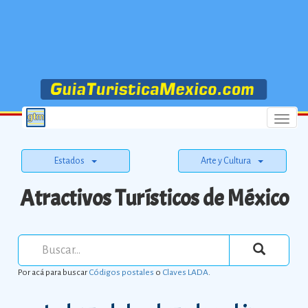
Menu
Estados
Arte y Cultura
Atractivos Turísticos de México
Por acá para buscar
Códigos postales
o
Claves LADA
.