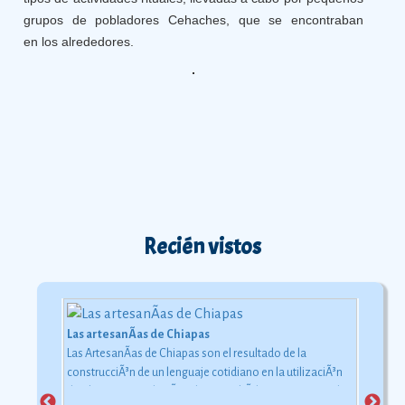
grupos de pobladores Cehaches, que se encontraban
en
los alrededores.
Recién vistos
Las artesanÃ­as de Chiapas
Las ArtesanÃ­as de Chiapas son el resultado de la
El Periodo PreclÃ¡sico en MesoamÃ©rica (2500 a. C. - 200 d. C)
construcciÃ³n de un lenguaje cotidiano en la utilizaciÃ³n
La fecha convencionalmente estimada para el inicio de
de objetos con relaciÃ³n al uso simbÃ³lico y ceremonial
este periodo oscila alrededor de 2500 o 2000 a. C.,