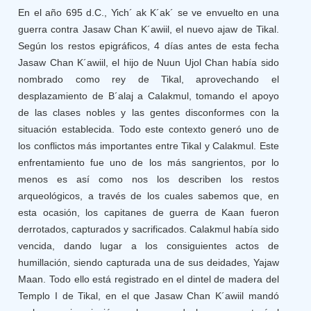
En el año 695 d.C., Yich´ ak K´ak´ se ve envuelto en una
guerra contra Jasaw Chan K´awiil, el nuevo ajaw de Tikal.
Según los restos epigráficos, 4 días antes de esta fecha
Jasaw Chan K´awiil, el hijo de Nuun Ujol Chan había sido
nombrado como rey de Tikal, aprovechando el
desplazamiento de B´alaj a Calakmul, tomando el apoyo
de las clases nobles y las gentes disconformes con la
situación establecida. Todo este contexto generó uno de
los conflictos más importantes entre Tikal y Calakmul. Este
enfrentamiento fue uno de los más sangrientos, por lo
menos es así como nos los describen los restos
arqueológicos, a través de los cuales sabemos que, en
esta ocasión, los capitanes de guerra de Kaan fueron
derrotados, capturados y sacrificados. Calakmul había sido
vencida, dando lugar a los consiguientes actos de
humillación, siendo capturada una de sus deidades, Yajaw
Maan. Todo ello está registrado en el dintel de madera del
Templo I de Tikal, en el que Jasaw Chan K´awiil mandó