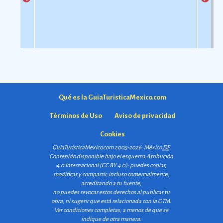
pero con una carga estÃ©tica y destreza admirable que
aunque esta dataciÃ³n en realidad varÃ­a segÃºn la
las hacen apreciadas por todos
Ver más
comarca.
Ver más
Qué es la GuiaTuristicaMexico.com
Términos de Uso
Aviso de privacidad
Cookies
GuiaTuristicaMexico.com 2005-2026. México
DF
.
Contenido disponible bajo el esquema
Atribución
4.0 Internacional (CC BY 4.0)
: puedes copiar,
modificar y compartir, incluso comercialmente,
acreditando a tu fuente;
no puedes revocar estos derechos al publicar tu
obra, ni sugerir que está relacionada con la GTM.
Ver condiciones completas
; a menos de que se
indique de otra manera.