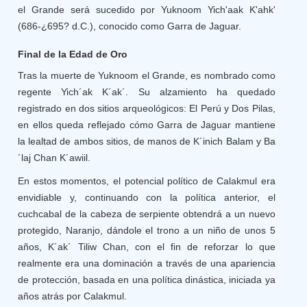
el Grande será sucedido por Yuknoom Yich'aak K'ahk'
(686-¿695? d.C.), conocido como Garra de Jaguar.
Final de la Edad de Oro
Tras la muerte de Yuknoom el Grande, es nombrado como
regente Yich´ak K´ak´. Su alzamiento ha quedado
registrado en dos sitios arqueológicos: El Perú y Dos Pilas,
en ellos queda reflejado cómo Garra de Jaguar mantiene
la lealtad de ambos sitios, de manos de K´inich Balam y Ba
´laj Chan K´awiil.
En estos momentos, el potencial político de Calakmul era
envidiable y, continuando con la política anterior, el
cuchcabal de la cabeza de serpiente obtendrá a un nuevo
protegido, Naranjo, dándole el trono a un niño de unos 5
años, K´ak´ Tiliw Chan, con el fin de reforzar lo que
realmente era una dominación a través de una apariencia
de protección, basada en una política dinástica, iniciada ya
años atrás por Calakmul.