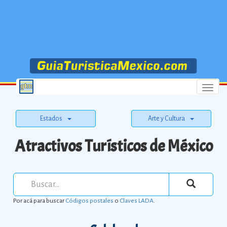
Menu
Estados
Arte y Cultura
Atractivos Turísticos de México
Por acá para buscar
Códigos postales
o
Claves LADA
.