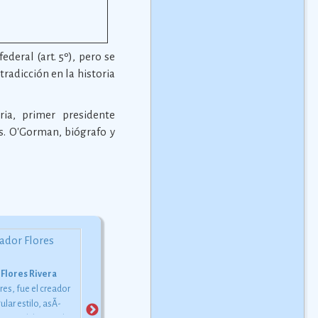
deral (art. 5º), pero se
tradicción en la historia
ria, primer presidente
os. O'Gorman, biógrafo y
Guadalupe Trigo
Pita Amor
Nació el 28 de junio de 1941 en
Era una mujer estrafalaria,
 Flores Rivera
la ciudad de Mérida, Yucatán.
porque conservaba la
res, fue el creador
Falleció el 18 de marzo de
costumbre de cubrirse con
ular estilo, asÃ­
1982 en un accidente
vestidos escotados,