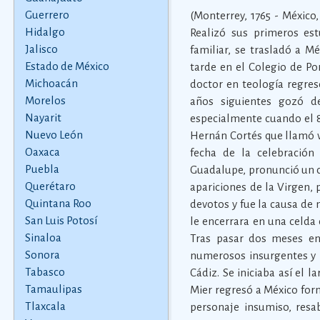
Guerrero
(Monterrey, 1765 - México,
Hidalgo
Realizó sus primeros es
Jalisco
familiar, se trasladó a M
Estado de México
tarde en el Colegio de Por
Michoacán
doctor en teología regres
Morelos
años siguientes gozó d
Nayarit
especialmente cuando el 8
Nuevo León
Hernán Cortés que llamó v
Oaxaca
fecha de la celebración
Puebla
Guadalupe, pronunció un c
Querétaro
apariciones de la Virgen,
Quintana Roo
devotos y fue la causa de
San Luis Potosí
le encerrara en una celda 
Sinaloa
Tras pasar dos meses en 
Sonora
numerosos insurgentes y l
Tabasco
Cádiz. Se iniciaba así el 
Tamaulipas
Mier regresó a México form
Tlaxcala
personaje insumiso, resa