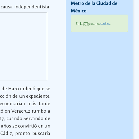
Metro de la Ciudad de
a causa independentista.
México
En la
GTM
usamos
cookies
.
z de Haro ordenó que se
ucción de un expediente.
recuentarían más tarde
rcó en Veracruz rumbo a
1817, cuando Servando de
 años se convirtió en un
Cádiz, pronto buscaría