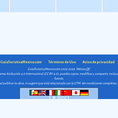
 uso
quizo cre
de 2500 o 2000 a. C., aunque
elabora pueden encontrarse
 pero
comunicar
esta dataciÃ³n en realidad
en la milpa, ese lugar
 y
a la resid
varÃ­a segÃºn la comarca.
Ver
destinado al cultivo de
las
centro de 
más
vegetales.
odos
a GuiaTuristicaMexico.com
Términos de Uso
Aviso de privacidad
GuiaTuristicaMexico.com 2005-2026. México
DF
.
quema
Atribución 4.0 Internacional (CC BY 4.0)
: puedes copiar, modificar y compartir, inclu
fuente;
l publicar tu obra, ni sugerir que está relacionada con la GTM.
Ver condiciones completas
;
manera.