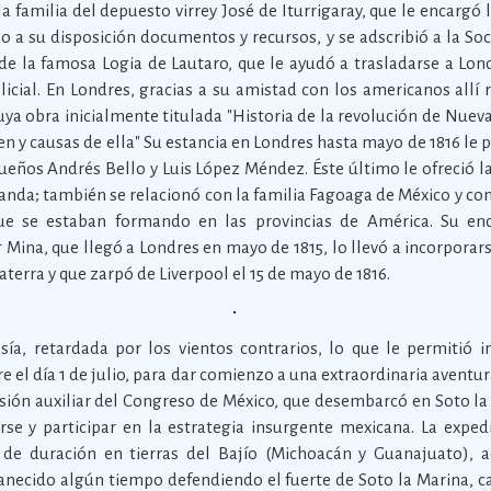
la familia del depuesto virrey José de Iturrigaray, que le encargó 
 a su disposición documentos y recursos, y se adscribió a la Soc
 de la famosa Logia de Lautaro, que le ayudó a trasladarse a Lon
licial. En Londres, gracias a su amistad con los americanos allí
cuya obra inicialmente titulada "Historia de la revolución de Nu
 y causas de ella" Su estancia en Londres hasta mayo de 1816 le 
ueños Andrés Bello y Luis López Méndez. Éste último le ofreció la 
anda; también se relacionó con la familia Fagoaga de México y con
que se estaban formando en las provincias de América. Su e
r Mina, que llegó a Londres en mayo de 1815, lo llevó a incorporar
terra y que zarpó de Liverpool el 15 de mayo de 1816.
sía, retardada por los vientos contrarios, lo que le permitió i
 el día 1 de julio, para dar comienzo a una extraordinaria aventura
isión auxiliar del Congreso de México, que desembarcó en Soto la 
arse y participar en la estrategia insurgente mexicana. La exped
 duración en tierras del Bajío (Michoacán y Guanajuato), ac
necido algún tiempo defendiendo el fuerte de Soto la Marina, cay