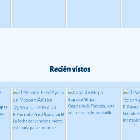
antropólogos mexicanos, ya
como el p
e
que resulta clave para
sus canci
ión
entender cómo era la zona
presentac
más
del Valle de México hace casi
en los ce
5000 años.
Ver más
teatros m
más
Recién vistos
Sopa de Milpa
Originaria de Tlaxcala, esta
iapas
El Paseo
sopa es uno de los platillos
pas
Entrado el
El Periodo PreclÃ¡sico en MesoamÃ©rica (2500 a. C. - 200 d. C)
mÃ¡s clÃ¡sicos y con encanto
inestabili
La fecha convencionalmente
de la cocina mexicana. Como
guaje
sacudÃ­a a
estimada para el inicio de
su nombre lo dice, los
Ã³n de
emperador
este periodo oscila alrededor
ingredientes con los que se