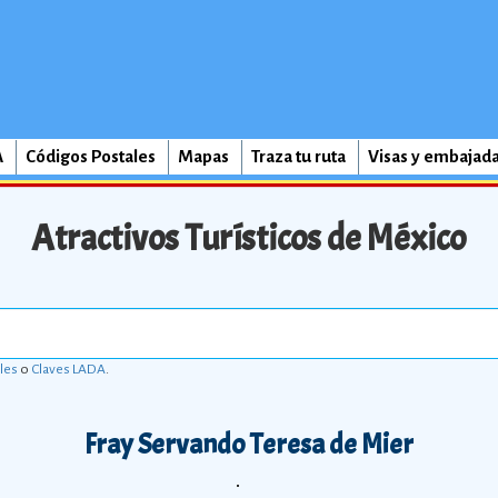
A
Códigos Postales
Mapas
Traza tu ruta
Visas y embajad
Atractivos Turísticos de México
les
o
Claves LADA
.
Fray Servando Teresa de Mier