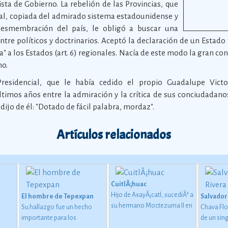
ista de Gobierno. La rebelión de las Provincias, que
ral, copiada del admirado sistema estadounidense y
esmembración del país, le obligó a buscar una
e políticos y doctrinarios. Aceptó la declaración de un Estado fe
 a los Estados (art. 6) regionales. Nacía de este modo la gran con
no.
Presidencial, que le había cedido el propio Guadalupe Victo
últimos años entre la admiración y la crítica de sus conciudadan
dijo de él: "Dotado de fácil palabra, mordaz".
Artículos relacionados
CuitlÃ¡huac
Hijo de AxayÃ¡catl, sucediÃ³ a
El hombre de Tepexpan
Salvador
su hermano Moctezuma II en
Su hallazgo fue un hecho
Chava Flo
ien
junio de 1520.
Ver más
importante para los
de un sing