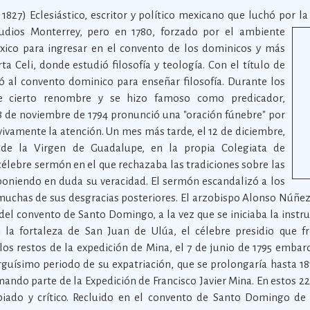
 1827) Eclesiástico, escritor y político mexicano que luchó por l
tudios Monterrey, pero en 1780, forzado por el ambiente
éxico para ingresar en el convento de los dominicos y más
ta Celi, donde estudió filosofía y teología. Con el título de
ó al convento dominico para enseñar filosofía. Durante los
e cierto renombre y se hizo famoso como predicador,
 de noviembre de 1794 pronunció una "oración fúnebre" por
ivamente la atención. Un mes más tarde, el 12 de diciembre,
 de la Virgen de Guadalupe, en la propia Colegiata de
élebre sermón en el que rechazaba las tradiciones sobre las
 poniendo en duda su veracidad. El sermón escandalizó a los
 muchas de sus desgracias posteriores. El arzobispo Alonso Núñe
del convento de Santo Domingo, a la vez que se iniciaba la instr
la fortaleza de San Juan de Ulúa, el célebre presidio que f
os restos de la expedición de Mina, el 7 de junio de 1795 emba
larguísimo periodo de su expatriación, que se prolongaría hasta 
ando parte de la Expedición de Francisco Javier Mina. En estos 22
biado y crítico. Recluido en el convento de Santo Domingo de 