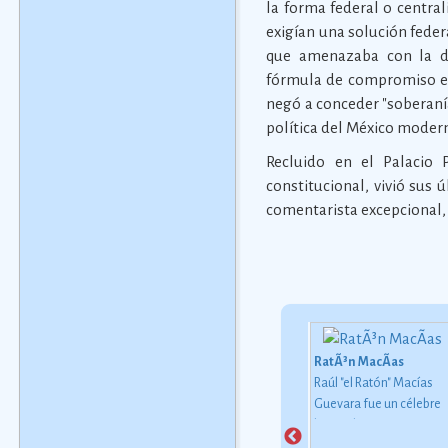
la forma federal o central
exigían una solución fede
que amenazaba con la d
fórmula de compromiso entr
negó a conceder "soberanía"
política del México moder
Recluido en el Palacio 
constitucional, vivió sus 
comentarista excepcional, 
Kahlo
RatÃ³n MacÃ­as
 se moviÃ³ en el
Raúl "el Ratón" Macías
GÃ¼era RodrÃ­guez
te de los grandes
Guevara fue un célebre
La GÃ¼era no sÃ³lo fue
stas mexicanos de su
boxeador mexicano, qu
notable por su hermosura,
 y compartiÃ³ sus
obtuvo en 1955 el