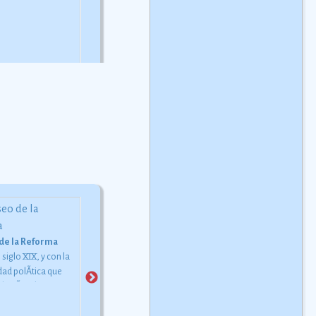
rincipal difusor de
automovilístico en la
mantones y capas; no usa
ones, mediante
carretera de Acapulco.
Ver
ropa interior ni medias.
Ver
iones que realizÃ³
más
más
ntros nocturnos y
Ã¡s importantes.
Ver
Los Olmecas
El nombre que se daban a s
 de la Reforma
La danza de los diablos
mismos a quienes llamam
 siglo XIX, y con la
Cuernos de venado, barbas
olmecas se desconoce. Est
dad polÃ­tica que
de cola de caballo y orejas a
cultura duró siete siglos y
l paÃ­s, el entonces
semejanza de burro
medio y pertenece al
 Maximiliano I,
conforman las mÃ¡scaras de
horizonte preclásico del