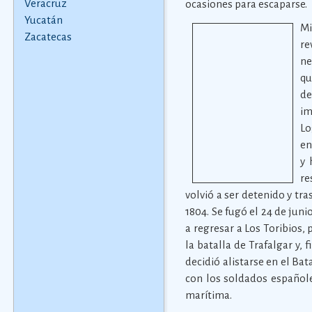
Veracruz
ocasiones para escaparse.
Yucatán
Mi
Zacatecas
re
ne
qu
de
im
Lo
en
y 
re
volvió a ser detenido y tr
1804. Se fugó el 24 de jun
a regresar a Los Toribios,
la batalla de Trafalgar y
decidió alistarse en el Ba
con los soldados españoles
marítima.