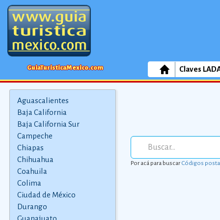
GuiaTuristicaMexico.com
Claves LAD
Aguascalientes
Baja California
Baja California Sur
Campeche
Chiapas
Chihuahua
Por acá para buscar
Códigos posta
Coahuila
Colima
Ciudad de México
Durango
Guanajuato