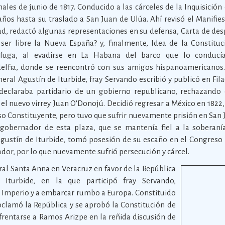
ales de junio de 1817. Conducido a las cárceles de la Inquisición
años hasta su traslado a San Juan de Ulúa. Ahí revisó el Manifie
d, redactó algunas representaciones en su defensa, Carta de des
 ser libre la Nueva España? y, finalmente, Idea de la Constituc
fuga, al evadirse en La Habana del barco que lo conducí
delfia, donde se reencontró con sus amigos hispanoamericanos.
eral Agustín de Iturbide, fray Servando escribió y publicó en Fil
e declaraba partidario de un gobierno republicano, rechazando
 el nuevo virrey Juan O'Donojú. Decidió regresar a México en 1822,
o Constituyente, pero tuvo que sufrir nuevamente prisión en San 
gobernador de esta plaza, que se mantenía fiel a la soberanía
ustín de Iturbide, tomó posesión de su escaño en el Congreso 
dor, por lo que nuevamente sufrió persecución y cárcel.
ral Santa Anna en Veracruz en favor de la República
 Iturbide, en la que participó fray Servando,
l Imperio y a embarcar rumbo a Europa. Constituido
clamó la República y se aprobó la Constitución de
nfrentarse a Ramos Arizpe en la reñida discusión de