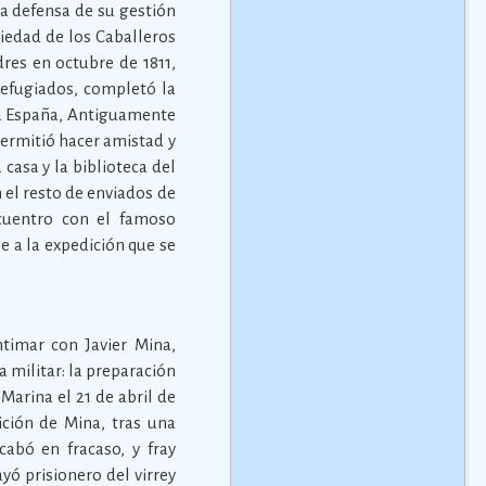
la defensa de su gestión
iedad de los Caballeros
dres en octubre de 1811,
 refugiados, completó la
eva España, Antiguamente
permitió hacer amistad y
casa y la biblioteca del
 el resto de enviados de
ncuentro con el famoso
se a la expedición que se
ntimar con Javier Mina,
 militar: la preparación
Marina el 21 de abril de
ición de Mina, tras una
abó en fracaso, y fray
ó prisionero del virrey