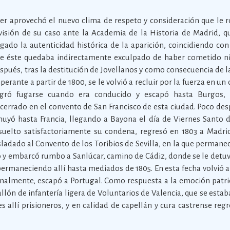
er aprovechó el nuevo clima de respeto y consideración que le ro
visión de su caso ante la Academia de la Historia de Madrid, 
gado la autenticidad histórica de la aparición, coincidiendo con 
e éste quedaba indirectamente exculpado de haber cometido ni
spués, tras la destitución de Jovellanos y como consecuencia de 
perante a partir de 1800, se le volvió a recluir por la fuerza en u
gró fugarse cuando era conducido y escapó hasta Burgos,
cerrado en el convento de San Francisco de esta ciudad. Poco des
huyó hasta Francia, llegando a Bayona el día de Viernes Santo 
suelto satisfactoriamente su condena, regresó en 1803 a Madri
asladado al Convento de los Toribios de Sevilla, en la que permanec
io y embarcó rumbo a Sanlúcar, camino de Cádiz, donde se le detuvo
 permaneciendo allí hasta mediados de 1805. En esta fecha volvió a 
, finalmente, escapó a Portugal. Como respuesta a la emoción pat
tallón de infantería ligera de Voluntarios de Valencia, que se est
 allí prisioneros, y en calidad de capellán y cura castrense regr