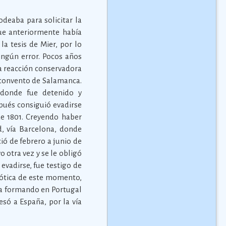
deaba para solicitar la
que anteriormente había
la tesis de Mier, por lo
ngún error. Pocos años
la reacción conservadora
n convento de Salamanca.
 donde fue detenido y
pués consiguió evadirse
de 1801. Creyendo haber
d, vía Barcelona, donde
ió de febrero a junio de
 otra vez y se le obligó
evadirse, fue testigo de
riótica de este momento,
aba formando en Portugal
esó a España, por la vía