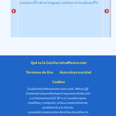
construcciÃ³n de un lenguaje cotidiano en la utilizaciÃ³n
de objetos con relaciÃ³n al uso simbÃ³lico y ceremonial
pero con una carga estÃ©tica y destreza admirable que
las hacen apreciadas por todos
Ver más
Qué es la GuiaTuristicaMexico.com
Términos de Uso
Aviso de privacidad
Cookies
GuiaTuristicaMexico.com 2005-2026. México
DF
.
Contenido disponible bajo el esquema
Atribución
4.0 Internacional (CC BY 4.0)
: puedes copiar,
modificar y compartir, incluso comercialmente,
acreditando a tu fuente;
no puedes revocar estos derechos al publicar tu