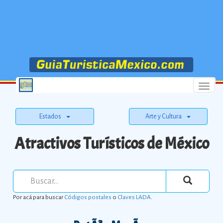
Menu
Estados
Arte y Cultura
Atractivos Turísticos de México
Por acá para buscar
Códigos postales
o
Claves LADA
.