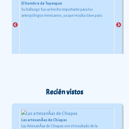
El hombre de Tepexpan
Su hallazgo fue un hecho importante para los
antropólogos mexicanos, ya que resulta clave para
entender cómo era la zona del Valle de México hace casi
5000 años.
Ver más
Recién vistos
Las artesanÃ­as de Chiapas
Las ArtesanÃ­as de Chiapas son el resultado de la