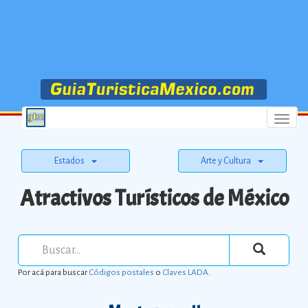
Menu
Estados
Arte y Cultura
Atractivos Turísticos de México
Por acá para buscar
Códigos postales
o
Claves LADA
.