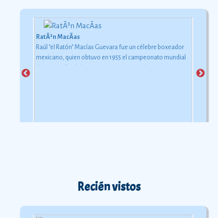
RatÃ³n MacÃ­as
Raúl "el Ratón" Macías Guevara fue un célebre boxeador
mexicano, quien obtuvo en 1955 el campeonato mundial
de peso gallo de la Asociación Nacional de Boxeo
Ver
más
Recién vistos