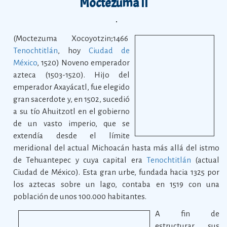
Moctezuma II
(Moctezuma Xocoyotzin;1466
Tenochtitlán
, hoy
Ciudad de
México
, 1520) Noveno emperador
azteca (1503-1520). Hijo del
emperador Axayácatl, fue elegido
gran sacerdote y, en 1502, sucedió
a su tío Ahuitzotl en el gobierno
de un vasto imperio, que se
extendía desde el límite
meridional del actual Michoacán hasta más allá del istmo
de Tehuantepec y cuya capital era
Tenochtitlán
(actual
Ciudad de México). Esta gran urbe, fundada hacia 1325 por
los aztecas sobre un lago, contaba en 1519 con una
población de unos 100.000 habitantes.
A fin de
estructurar sus