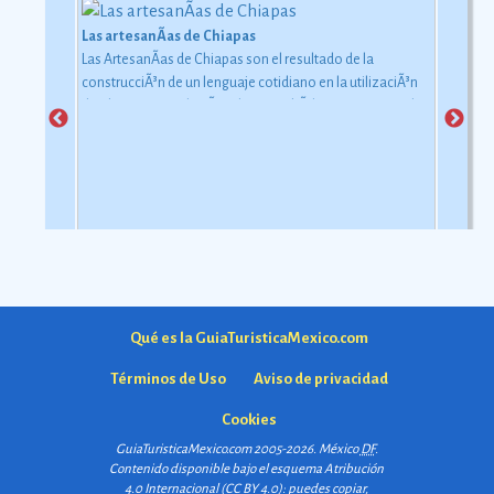
Las artesanÃ­as de Chiapas
Las ArtesanÃ­as de Chiapas son el resultado de la
construcciÃ³n de un lenguaje cotidiano en la utilizaciÃ³n
de objetos con relaciÃ³n al uso simbÃ³lico y ceremonial
pero con una carga estÃ©tica y destreza admirable que
las hacen apreciadas por todos
Ver más
Qué es la GuiaTuristicaMexico.com
Términos de Uso
Aviso de privacidad
Cookies
GuiaTuristicaMexico.com 2005-2026. México
DF
.
Contenido disponible bajo el esquema
Atribución
4.0 Internacional (CC BY 4.0)
: puedes copiar,