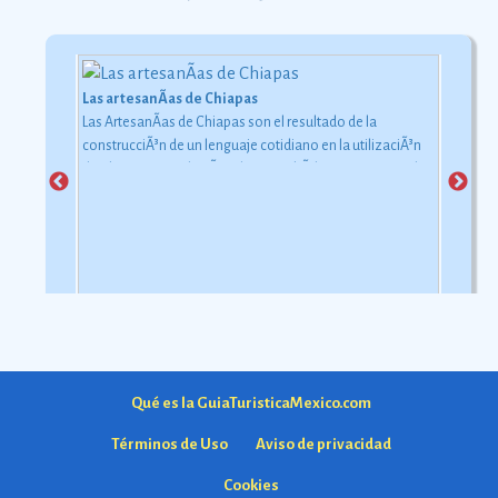
Las artesanÃ­as de Chiapas
Las ArtesanÃ­as de Chiapas son el resultado de la
construcciÃ³n de un lenguaje cotidiano en la utilizaciÃ³n
de objetos con relaciÃ³n al uso simbÃ³lico y ceremonial
pero con una carga estÃ©tica y destreza admirable que
las hacen apreciadas por todos
Ver más
Qué es la GuiaTuristicaMexico.com
Términos de Uso
Aviso de privacidad
Cookies