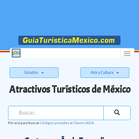
Menu
Estados
Arte y Cultura
Atractivos Turísticos de México
Por acá para buscar
Códigos postales
o
Claves LADA
.