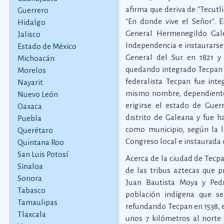
afirma que deriva de "Tecutli
Guerrero
"En donde vive el Señor". 
Hidalgo
General Hermenegildo Gale
Jalisco
Independencia e instaurarse 
Estado de México
General del Sur en 1821 y
Michoacán
quedando integrado Tecpan en
Morelos
federalista Tecpan fue int
Nayarit
mismo nombre, dependiente 
Nuevo León
erigirse el estado de Guer
Oaxaca
distrito de Galeana y fue h
Puebla
como municipio, según la le
Querétaro
Congreso local e instaurada 
Quintana Roo
San Luis Potosí
Acerca de la ciudad de Tecpa
Sinaloa
de las tribus aztecas que p
Sonora
Juan Bautista Moya y Ped
Tabasco
población indígena que se
Tamaulipas
refundando Tecpan en 1538, 
Tlaxcala
unos 7 kilómetros al norte