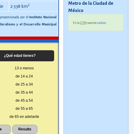
Metro de la Ciudad de
2
ie
2 538 km
México
 proporcionada por el
Instituto Nacional
En la
GTM
usamos
cookies
.
deralismo y el Desarrollo Municipal
¿Qué edad tienes?
13 o menos
de 14 a 24
de 25 a 34
de 35 a 44
de 45 a 54
de 55 a 65
de 65 en adelante