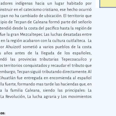
ladores indígenas hacia un lugar habitado por
instruir en el catecismo cristiano, ese hecho ocurrió
cpan no ha cambiado de ubicación. El territorio que
ipio de Tecpan de Galeana formó parte del señorío
xtendió desde la costa del pacífico hasta la región de
l fue la gran Mezcaltepec. Las luchas desatadas entre
 en la región acabaron con la cultura cuitlalteca. La
por Ahuizotl sometió a varios pueblos de la costa
s años antes de la llegada de los españoles,
dó las provincias tributarias Tepecoacuilco y
los territorios conquistados y recaudar el tributo que
 embargo, Tecpan siguió tributando directamente. Al
 Zihuatlán fue entregada en encomienda al español
illa fuerte, formando mas tarde las haciendas que, en
 la familia Galeana, siendo las principales: La
La Revolución, La lucha agraria y Los movimientos
cos: