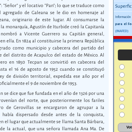
": "Señor" y el locativo "Pan"; lo que se traduce como
Superfic
El agregado de Galeana se le dio en homenaje al
Información
ana, originario de este lugar. Al consumarse la
para el Fe
la monarquía, Agustín de Iturbide creó la Capitanía
(INAFED)
 nombró a Vicente Guerrero su Capitán general,
 ella. En 1824 al constituirse la primera República
egrado como municipio y cabecera del partido del
del distrito de Acapulco del estado de México. Al
rero en 1850 Tecpan se convirtió en cabecera del
asta el 16 de agosto de 1952 cuando se constituyó
y de división territorial, expedida ese año por el
oficialmente el 9 de noviembre de 1953.
n se dice que fue fundada en el año de 1326 por una
rovenían del norte, que posteriormente los fariles
ro de Gerovillas se encargaron de agrupar a la
 había dispersado desde antes de la conquista,
en el lugar que actualmente se llama Santa Bárbara,
 de la actual, que una señora llamada Ana Ma. De