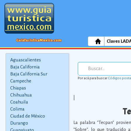
GuiaTuristicaMexico.com
Claves LAD
Aguascalientes
Baja California
Baja California Sur
Por acá para buscar
Códigos posta
Campeche
Chiapas
Chihuahua
|
Coahuila
Te
Colima
Ciudad de México
La palabra "Tecpan" provien
Durango
"Sobre", lo que traducido a
Guanajuato