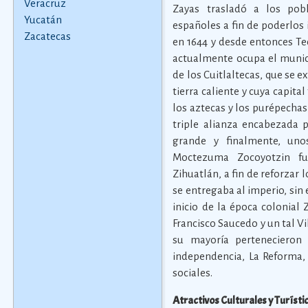
Veracruz
Zayas trasladó a los pob
Yucatán
españoles a fin de poderlos 
Zacatecas
en 1644 y desde entonces Te
actualmente ocupa el munic
de los Cuitlaltecas, que se e
tierra caliente y cuya capita
los aztecas y los purépechas
triple alianza encabezada 
grande y finalmente, uno
Moctezuma Zocoyotzin fun
Zihuatlán, a fin de reforzar 
se entregaba al imperio, sin
inicio de la época colonial
Francisco Saucedo y un tal V
su mayoría pertenecieron a
independencia, La Reforma, 
sociales.
Atractivos Culturales y Turísti