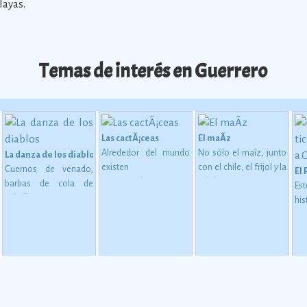
layas.
Temas de interés en Guerrero
Las cactÃ¡ceas
El maÃ­z
Alrededor del mundo
No sólo el maíz, junto
La danza de los diablos
existen
con el chile, el frijol y la
Cuernos de venado,
El 
aproximadamente
calabaza, constituye
barbas de cola de
Es
1,400 especies de
desde épocas
caballo y orejas a
hi
miliano al inicio del cine
 en MesoamÃ©rica (2500 a. C. - 200 d. C)
cactáceas, de las
inmemoriales la base
semejanza de burro
es
cuales 913 son
de la alimentación del
conforman las
co
mexicanas, y de éstas
mexicano.
Ver más
mÃ¡scaras de madera o
tr
724 son endémicas.
Ver
cartÃ³n de la Danza de
p
más
los Diablos, danza
b
caracterÃ­stica de los
e
afrodescendientes de
ap