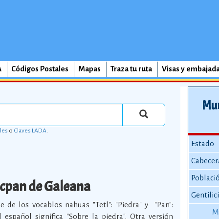
A
Códigos Postales
Mapas
Traza tu ruta
Visas y embajad
Mun
les
o
Claves LADA
.
Estado
Cabecer
Poblaci
cpan de Galeana
Gentilic
e de los vocablos nahuas "Tetl": "Piedra" y "Pan":
M
l español significa "Sobre la piedra". Otra versión