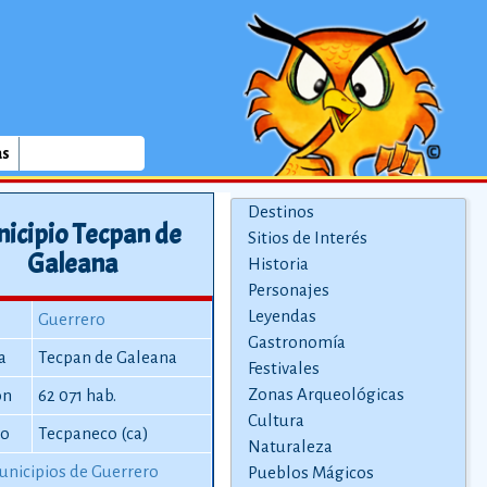
as
Destinos
icipio Tecpan de
Sitios de Interés
Galeana
Historia
Personajes
Leyendas
Guerrero
Gastronomía
a
Tecpan de Galeana
Festivales
Zonas Arqueológicas
ón
62 071 hab.
Cultura
io
Tecpaneco (ca)
Naturaleza
unicipios de Guerrero
Pueblos Mágicos