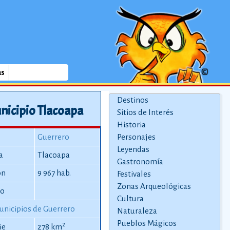
as
Destinos
nicipio Tlacoapa
Sitios de Interés
Historia
Guerrero
Personajes
Leyendas
a
Tlacoapa
Gastronomía
ón
9 967 hab.
Festivales
Zonas Arqueológicas
io
Cultura
unicipios de Guerrero
Naturaleza
Pueblos Mágicos
2
ie
278 km