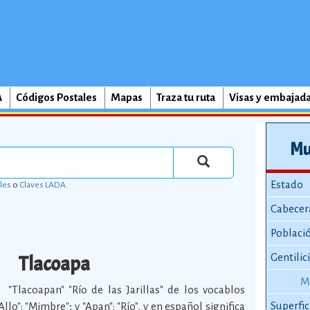
A
Códigos Postales
Mapas
Traza tu ruta
Visas y embajad
Mu
Estado
les
o
Claves LADA
.
Cabecer
Poblaci
Tlacoapa
Gentilic
M
"Tlacoapan" "Río de las Jarillas" de los vocablos
Superfic
Allo": "Mimbre"; y "Apan": "Río", y en español significa