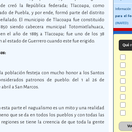
bide creó la República federada; Tlacoapa, como
Información
do de Puebla, y por ende, formó parte del distrito
para el Fe
eñalado. El municipio de Tlacoapa fue constituido
(INAFED)
850 siendo cabecera municipal Totomixtlahuaca,
en el año de 1885 a Tlacoapa; fue uno de los 38
 al estado de Guerrero cuando este fue erigido.
Qué r
cos:
o la población festeja con mucho honor a los Santos
onsiderados patronos de pueblo: del 1 al 26 de
e abril a San Marcos.
 esta parte el nagualismo es un mito y una realidad
no que se da en todos los pueblos y con todas las
 regiones se tiene la creencia de que toda la gente