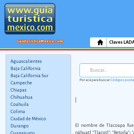
GuiaTuristicaMexico.com
Claves LAD
Aguascalientes
Baja California
Baja California Sur
Por acá para buscar
Códigos posta
Campeche
Chiapas
Chihuahua
|
Coahuila
Colima
Ciudad de México
El nombre de Tlacoapa fue 
Durango
náhuatl "Tlacotl": "Retoña"; "
Guanajuato