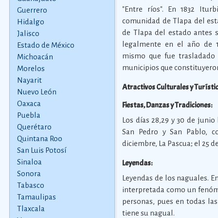
"Entre ríos". En 1832 Itur
Guerrero
comunidad de Tlapa del esta
Hidalgo
de Tlapa del estado antes s
Jalisco
legalmente en el año de 1
Estado de México
mismo que fue trasladado 
Michoacán
municipios que constituyeron
Morelos
Nayarit
Atractivos Culturales y Turísti
Nuevo León
Oaxaca
Fiestas, Danzas y Tradiciones:
Puebla
Los días 28,29 y 30 de juni
Querétaro
San Pedro y San Pablo, c
Quintana Roo
diciembre, La Pascua; el 25 d
San Luis Potosí
Sinaloa
Leyendas:
Sonora
Leyendas de los naguales. En
Tabasco
interpretada como un fenóme
Tamaulipas
personas, pues en todas las
Tlaxcala
tiene su nagual.