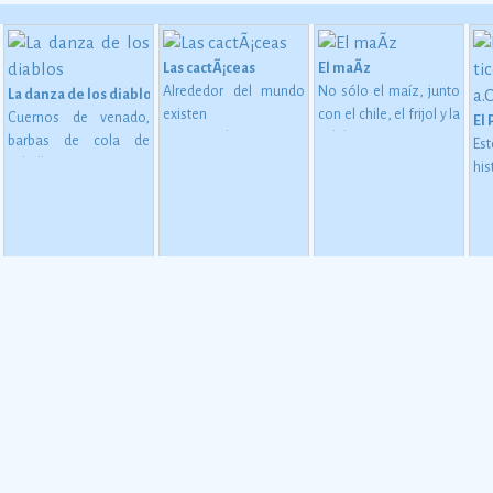
Las cactÃ¡ceas
El maÃ­z
Alrededor del mundo
No sólo el maíz, junto
La danza de los diablos
existen
con el chile, el frijol y la
Cuernos de venado,
El 
aproximadamente
calabaza, constituye
barbas de cola de
Es
1,400 especies de
desde épocas
caballo y orejas a
hi
miliano al inicio del cine
 en MesoamÃ©rica (2500 a. C. - 200 d. C)
cactáceas, de las
inmemoriales la base
semejanza de burro
es
cuales 913 son
de la alimentación del
conforman las
co
mexicanas, y de éstas
mexicano.
Ver más
mÃ¡scaras de madera o
tr
724 son endémicas.
Ver
cartÃ³n de la Danza de
p
más
los Diablos, danza
b
caracterÃ­stica de los
e
afrodescendientes de
ap
la
Ver más
(r
pes