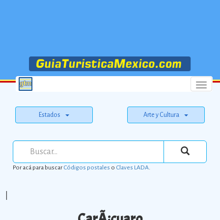
Menu
Estados
Arte y Cultura
Por acá para buscar
Códigos postales
o
Claves LADA
.
|
CarÃ¡cuaro