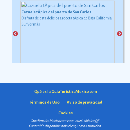
Chiles en nogada
Este platillo es motivo de orgullo para los habitantes del
estado de Puebla, ya que tiene una importante relaciÃ³n
con la consumaciÃ³n de la independencia de MÃ©xico de
la Corona espaÃ±ola, de agosto de 1821.
Ver más
Qué es la GuiaTuristicaMexico.com
Términos de Uso
Aviso de privacidad
Cookies
GuiaTuristicaMexico.com 2005-2026. México
DF
.
Contenido disponible bajo el esquema
Atribución