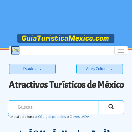
Menu
Estados
Arte y Cultura
Atractivos Turísticos de México
Por acá para buscar
Códigos postales
o
Claves LADA
.