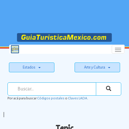
Menu
Estados
Arte y Cultura
Por acá para buscar
Códigos postales
o
Claves LADA
.
|
Tepic