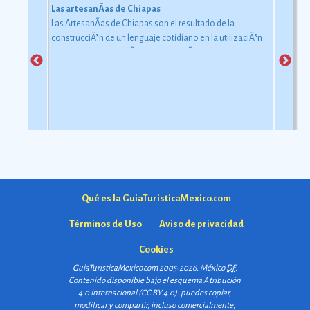
Las artesanÃ­as de Chiapas
Las ArtesanÃ­as de Chiapas son el resultado de la
construcciÃ³n de un lenguaje cotidiano en la utilizaciÃ³n
de objetos con relaciÃ³n al uso simbÃ³lico y ceremonial
pero con una carga estÃ©tica y destreza admirable que
las hacen apreciadas por todos
Ver más
Qué es la GuiaTuristicaMexico.com
Términos de Uso
Aviso de privacidad
Cookies
GuiaTuristicaMexico.com 2005-2026. México
DF
.
Contenido disponible bajo el esquema
Atribución
4.0 Internacional (CC BY 4.0)
: puedes copiar,
modificar y compartir, incluso comercialmente,