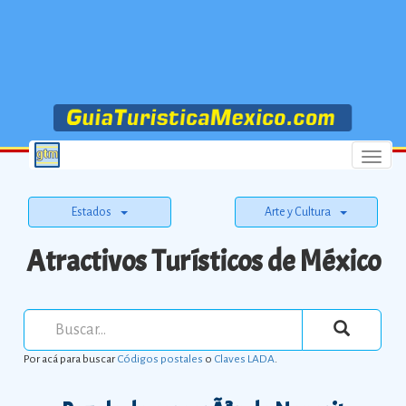
Menu
Estados
Arte y Cultura
Atractivos Turísticos de México
Por acá para buscar
Códigos postales
o
Claves LADA
.