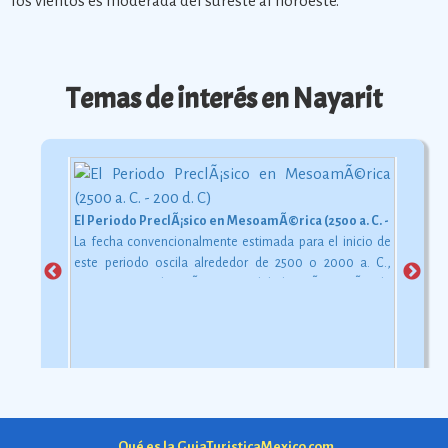
los vientos es moderada del sureste al noroeste.
Temas de interés en Nayarit
El Periodo PreclÃ¡sico en MesoamÃ©rica (2500 a. C. - 200 d. C)
La fecha convencionalmente estimada para el inicio de
este periodo oscila alrededor de 2500 o 2000 a. C.,
aunque esta dataciÃ³n en realidad varÃ­a segÃºn la
comarca.
Ver más
Qué es la GuiaTuristicaMexico.com