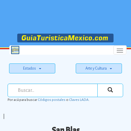
Menu
Estados
Arte y Cultura
Por acá para buscar
Códigos postales
o
Claves LADA
.
|
San Blas