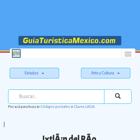
Menu
Estados
Arte y Cultura
Por acá para buscar
Códigos postales
o
Claves LADA
.
|
IxtlÃ¡n del RÃ­o.