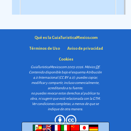
Qué es la GuiaTuristicaMexico.com
Términos de Uso
Aviso de privacidad
Cookies
GuiaTuristicaMexico.com 2005-2026. México
DF
.
Contenido disponible bajo el esquema
Atribución
4.0 Internacional (CC BY 4.0)
: puedes copiar,
modificar y compartir, incluso comercialmente,
acreditando a tu fuente;
no puedes revocar estos derechos al publicar tu
obra, ni sugerir que está relacionada con la GTM.
Ver condiciones completas
; a menos de que se
indique de otra manera.