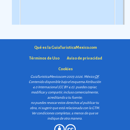
Qué es la GuiaTuristicaMexico.com
Términos de Uso
Aviso de privacidad
Cookies
GuiaTuristicaMexico.com 2005-2026. México
DF
.
Contenido disponible bajo el esquema
Atribución
4.0 Internacional (CC BY 4.0)
: puedes copiar,
modificar y compartir, incluso comercialmente,
acreditando a tu fuente;
no puedes revocar estos derechos al publicar tu
obra, ni sugerir que está relacionada con la GTM.
Ver condiciones completas
; a menos de que se
indique de otra manera.