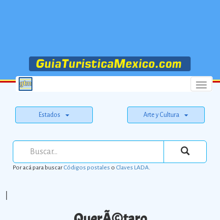
Menu
Estados
Arte y Cultura
Por acá para buscar
Códigos postales
o
Claves LADA
.
|
QuerÃ©taro