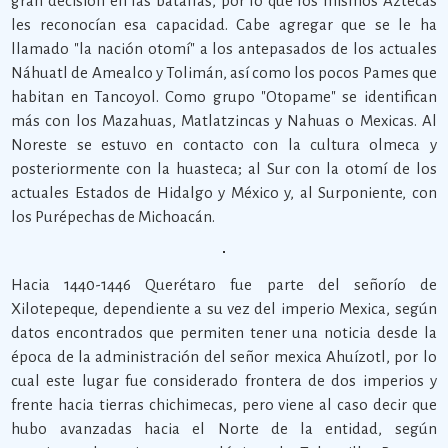
gran decisión en las batallas, por lo que los mismos Aztecas
les reconocían esa capacidad. Cabe agregar que se le ha
llamado "la nación otomí" a los antepasados de los actuales
Náhuatl de Amealco y Tolimán, así como los pocos Pames que
habitan en Tancoyol. Como grupo "Otopame" se identifican
más con los Mazahuas, Matlatzincas y Nahuas o Mexicas. Al
Noreste se estuvo en contacto con la cultura olmeca y
posteriormente con la huasteca; al Sur con la otomí de los
actuales Estados de Hidalgo y México y, al Surponiente, con
los Purépechas de Michoacán.
Hacia 1440-1446 Querétaro fue parte del señorío de
Xilotepeque, dependiente a su vez del imperio Mexica, según
datos encontrados que permiten tener una noticia desde la
época de la administración del señor mexica Ahuízotl, por lo
cual este lugar fue considerado frontera de dos imperios y
frente hacia tierras chichimecas, pero viene al caso decir que
hubo avanzadas hacia el Norte de la entidad, según