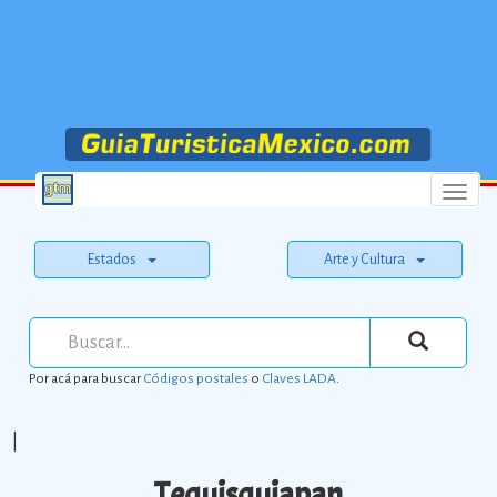
Menu
Estados
Arte y Cultura
Por acá para buscar
Códigos postales
o
Claves LADA
.
|
Tequisquiapan