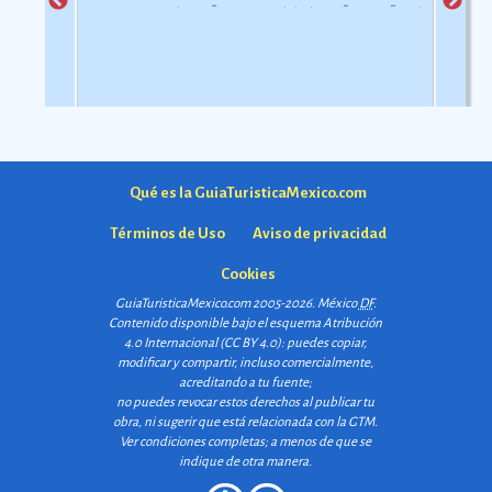
aunque esta dataciÃ³n en realidad varÃ­a segÃºn la
comarca.
Ver más
Qué es la GuiaTuristicaMexico.com
Términos de Uso
Aviso de privacidad
Cookies
GuiaTuristicaMexico.com 2005-2026. México
DF
.
Contenido disponible bajo el esquema
Atribución
4.0 Internacional (CC BY 4.0)
: puedes copiar,
modificar y compartir, incluso comercialmente,
acreditando a tu fuente;
no puedes revocar estos derechos al publicar tu
obra, ni sugerir que está relacionada con la GTM.
Ver condiciones completas
; a menos de que se
indique de otra manera.