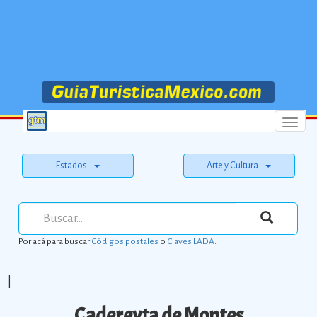
Menu
Estados
Arte y Cultura
Por acá para buscar
Códigos postales
o
Claves LADA
.
|
Cadereyta de Montes