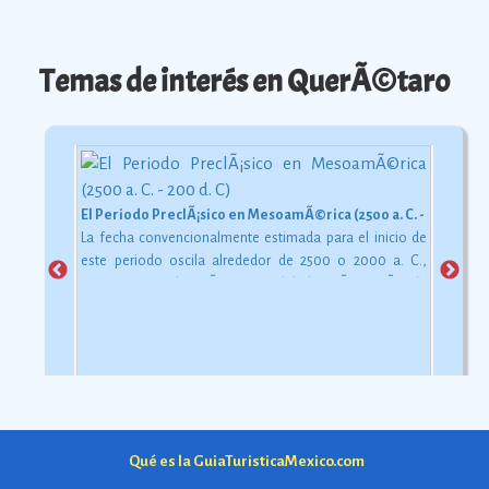
Temas de interés en QuerÃ©taro
El Periodo PreclÃ¡sico en MesoamÃ©rica (2500 a. C. - 200 d. C)
La fecha convencionalmente estimada para el inicio de
este periodo oscila alrededor de 2500 o 2000 a. C.,
aunque esta dataciÃ³n en realidad varÃ­a segÃºn la
comarca.
Ver más
Qué es la GuiaTuristicaMexico.com