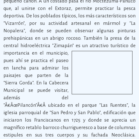
pequeño cañón. A un costado pasa el río Moctezuma-Pánuco
que, al unirse con el Extoraz, permite practicar la pesca
deportiva. De los poblados típicos, los más característicos son
"Vizarrón", por su actividad artesanal en mármol y "La
Nopalera", donde se pueden observar algunas pinturas
prehispánicas en un abrigo rocoso. También la presa de la
central hidroeléctrica "Zimapán" es un atractivo turístico de
importancia en el municipio,
pues ahí se practica el paseo
en lancha para admirar los
paisajes que parten de la
"Sierra Gorda". En la Cabecera
Municipal se puede visitar,
además del
"Â€ÂœPilancón"Â€Â ubicado en el parque "Las Fuentes", la
iglesia parroquial de "San Pedro y San Pablo", edificación que
iniciaron los Franciscanos en 1725 y donde se aprecia un
magnífico retablo barroco churrigueresco a base de columnas
estipules en sus tres cuerpos
y su fachada Neoclásica.