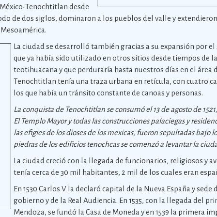
e México-Tenochtitlan desde
odo de dos siglos, dominaron a los pueblos del valle y extendiero
a Mesoamérica.
La ciudad se desarrolló también gracias a su expansión por e
que ya había sido utilizado en otros sitios desde tiempos de 
teotihuacana y que perduraría hasta nuestros días en el área 
Tenochtitlan tenía una traza urbana en retícula, con cuatro c
los que había un tránsito constante de canoas y personas.
La conquista de Tenochtitlan se consumó el 13 de agosto de 1521, t
El Templo Mayor y todas las construcciones palaciegas y residenc
las efigies de los dioses de los mexicas, fueron sepultadas bajo l
piedras de los edificios tenochcas se comenzó a levantar la ciud
La ciudad creció con la llegada de funcionarios, religiosos y av
tenía cerca de 30 mil habitantes, 2 mil de los cuales eran espa
En 1530 Carlos V la declaró capital de la Nueva España y sede d
gobierno y de la Real Audiencia. En 1535, con la llegada del pr
Mendoza, se fundó la Casa de Moneda y en 1539 la primera im