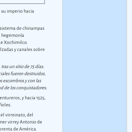
n su imperio hacia
l sistema de chinampas
la hegemonía
de Xochimilco.
alzadas y canales sobre
ras un sitio de 75 días.
iales fueron destruidos,
os escombros y con las
ad de los conquistadores.
entureros, y hacia 1525,
ñoles.
el virreinato, del
imer virrey Antonio de
prenta de América.