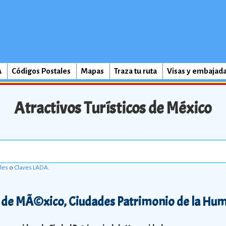
A
Códigos Postales
Mapas
Traza tu ruta
Visas y embajad
Atractivos Turísticos de México
les
o
Claves LADA
.
 de MÃ©xico, Ciudades Patrimonio de la Hu