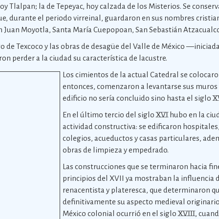
hoy Tlalpan; la de Tepeyac, hoy calzada de los Misterios. Se conse
ue, durante el periodo virreinal, guardaron en sus nombres cristia
 Juan Moyotla, Santa María Cuepopoan, San Sebastián Atzacualco
go de Texcoco y las obras de desagüe del Valle de México —iniciadas
n perder a la ciudad su característica de lacustre.
Los cimientos de la actual Catedral se colocaron
entonces, comenzaron a levantarse sus muros
edificio no sería concluido sino hasta el siglo XV
En el último tercio del siglo XVI hubo en la ci
actividad constructiva: se edificaron hospitales
colegios, acueductos y casas particulares, a
obras de limpieza y empedrado.
Las construcciones que se terminaron hacia fine
principios del XVII ya mostraban la influencia d
renacentista y plateresca, que determinaron q
definitivamente su aspecto medieval originario
México colonial ocurrió en el siglo XVIII, cuand