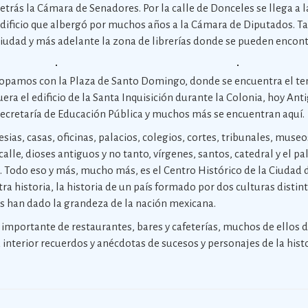
 detrás la Cámara de Senadores. Por la calle de Donceles se llega a
l edificio que albergó por muchos años a la Cámara de Diputados. T
Ciudad y más adelante la zona de librerías donde se pueden encont
 topamos con la Plaza de Santo Domingo, donde se encuentra el 
era el edificio de la Santa Inquisición durante la Colonia, hoy Ant
a Secretaría de Educación Pública y muchos más se encuentran aquí.
lesias, casas, oficinas, palacios, colegios, cortes, tribunales, muse
lle, dioses antiguos y no tanto, vírgenes, santos, catedral y el pa
. Todo eso y más, mucho más, es el Centro Histórico de la Ciudad
ra historia, la historia de un país formado por dos culturas distint
is han dado la grandeza de la nación mexicana.
o importante de restaurantes, bares y cafeterías, muchos de ellos d
interior recuerdos y anécdotas de sucesos y personajes de la histo