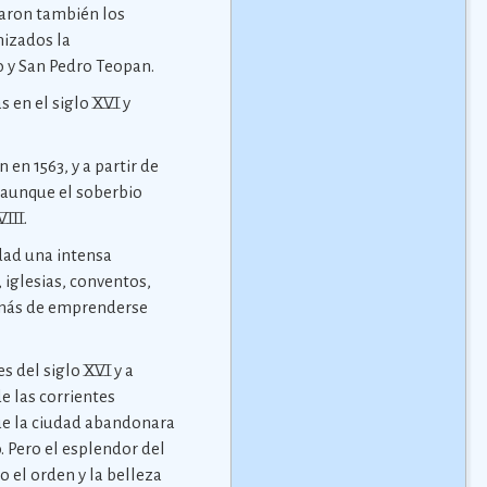
rvaron también los
nizados la
 y San Pedro Teopan.
 en el siglo XVI y
 en 1563, y a partir de
 aunque el soberbio
III.
udad una intensa
, iglesias, conventos,
demás de emprenderse
s del siglo XVI y a
e las corrientes
ue la ciudad abandonara
. Pero el esplendor del
o el orden y la belleza