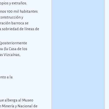
opios y extraños.
unos 100 mil habitantes
econstrucción y
ración barroca se
la sobriedad de líneas de
o (posteriormente
a (la Casa de los
as Vizcaínas,
nto a la
 que alberga al Museo
de Minería y Nacional de