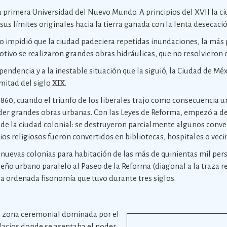
la primera Universidad del Nuevo Mundo. A principios del XVII la ci
sus límites originales hacia la tierra ganada con la lenta desecació
no impidió que la ciudad padeciera repetidas inundaciones, la más 
motivo se realizaron grandes obras hidráulicas, que no resolvieron
endencia y a la inestable situación que la siguió, la Ciudad de Méx
mitad del siglo XIX.
1860, cuando el triunfo de los liberales trajo como consecuencia u
der grandes obras urbanas. Con las Leyes de Reforma, empezó a 
 de la ciudad colonial: se destruyeron parcialmente algunos conven
ios religiosos fueron convertidos en bibliotecas, hospitales o vec
n nuevas colonias para habitación de las más de quinientas mil pe
diseño urbano paralelo al Paseo de la Reforma (diagonal a la traza re
a ordenada fisonomía que tuvo durante tres siglos.
a zona ceremonial dominada por el
lacios donde se asentaba el poder