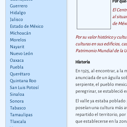
Por qué
Guerrero
El Cent
Hidalgo
al situa
Jalisco
de Méx
Estado de México
Michoacán
Por su valor histórico y cul
Morelos
culturas en sus edificios, ca
Nayarit
Patrimonio Mundial de la U
Nuevo León
Oaxaca
Historia
Puebla
En 1325, al encontrar, a la 
Querétaro
anunciada de un águila so
Quintana Roo
serpiente, el pueblo mexic
San Luis Potosí
peregrinar, se estableció e
Sinaloa
El valle ya estaba poblado
Sonora
poseían una cultura más a
Tabasco
repartido el territorio, po
Tamaulipas
que establecerse en la zon
Tlaxcala