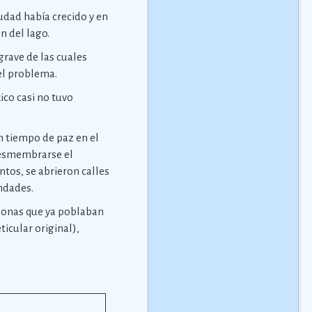
udad había crecido y en
n del lago.
grave de las cuales
 el problema.
ico casi no tuvo
n tiempo de paz en el
desmembrarse el
tos, se abrieron calles
indades.
rsonas que ya poblaban
ticular original),