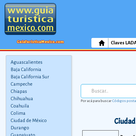
GuiaTuristicaMexico.com
Claves LAD
Aguascalientes
Baja California
Baja California Sur
Campeche
Chiapas
Chihuahua
Por acá para buscar
Códigos posta
Coahuila
Colima
Ciudad
Ciudad de México
Durango
Guanajuato