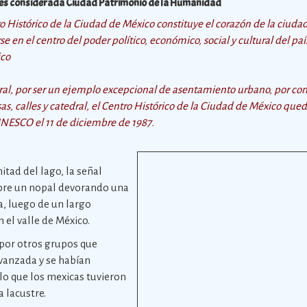
 es considerada Ciudad Patrimonio de la Humanidad
ro Histórico de la Ciudad de México constituye el corazón de la ciuda
rse en el centro del poder político, económico, social y cultural del p
ico
tural, por ser un ejemplo excepcional de asentamiento urbano, por con
sas, calles y catedral, el Centro Histórico de la Ciudad de México quedó
NESCO el 11 de diciembre de 1987.
mitad del lago, la señal
bre un nopal devorando una
a, luego de un largo
n el valle de México.
 por otros grupos que
vanzada y se habían
r lo que los mexicas tuvieron
a lacustre.