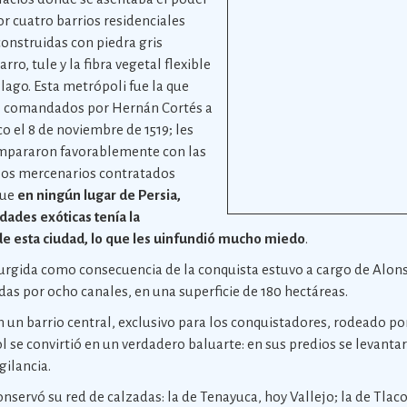
or cuatro barrios residenciales
onstruidas con piedra gris
ro, tule y la fibra vegetal flexible
lago. Esta metrópoli fue la que
s comandados por Hernán Cortés a
co el 8 de noviembre de 1519; les
ompararon favorablemente con las
los mercenarios contratados
que
en ningún lugar de Persia,
udades exóticas tenía la
de esta ciudad, lo que les uinfundió mucho miedo
.
surgida como consecuencia de la conquista estuvo a cargo de Alons
s por ocho canales, en una superficie de 180 hectáreas.
n un barrio central, exclusivo para los conquistadores, rodeado 
ol se convirtió en un verdadero baluarte: en sus predios se levanta
gilancia.
conservó su red de calzadas: la de Tenayuca, hoy Vallejo; la de Tla