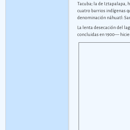
Tacuba; la de Iztapalapa, 
cuatro barrios indígenas q
denominación náhuatl: San
La lenta desecación del la
concluidas en 1900— hiciero