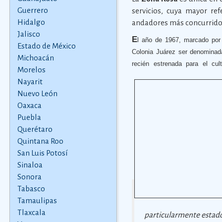
Guerrero
servicios, cuya mayor re
Hidalgo
andadores más concurrido
Jalisco
E
l año de 1967, marcado por 
Estado de México
Colonia Juárez ser denominada
Michoacán
recién estrenada para el cul
Morelos
Nayarit
Nuevo León
Oaxaca
Puebla
Querétaro
Quintana Roo
San Luis Potosí
Sinaloa
Sonora
Tabasco
Tamaulipas
Tlaxcala
particularmente estad