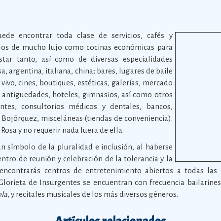
de encontrar toda clase de servicios, cafés y
llos de mucho lujo como cocinas económicas para
ar tanto, así como de diversas especialidades
a, argentina, italiana, china; bares, lugares de baile
vivo, cines, boutiques, estéticas, galerías, mercado
e antigüedades, hoteles, gimnasios, así como otros
entes, consultorios médicos y dentales, bancos,
s Bojórquez, misceláneas (tiendas de conveniencia).
 Rosa y no requerir nada fuera de ella.
 símbolo de la pluralidad e inclusión, al haberse
tro de reunión y celebración de la tolerancia y la
encontrarás centros de entretenimiento abiertos a todas las
 Glorieta de Insurgentes se encuentran con frecuencia bailarine
bla
, y recitales musicales de los más diversos géneros.