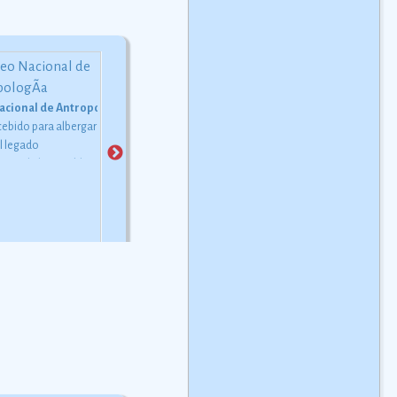
cional de AntropologÃ­a
El Camino Real de Tierra Adentro
Biodiversidad en MÃ©xi
cebido para albergar
Este camino servÃ­a para
La situación geográfica del
el legado
transportar la plata extraÃ­da
país y su vasta variedad de
gico de los pueblos
de las minas de Zacatecas,
valles, montañas y meseta
mÃ©rica, asÃ­
Guanajuato y San Luis
le proporcionan los
 dar cuenta de la
PotosÃ­, asÃ­ como el
ingredientes para generar
d Ã©tnica actual del
mercurio importado de
todo tipo de climas; estos
 más
Europa.
Ver más
factores son los ingredient
para que México sea uno d
los pa&
Ver más