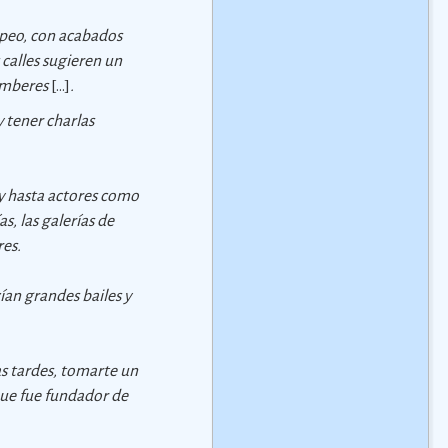
ropeo, con acabados
calles sugieren un
 Amberes
[...]
.
 tener charlas
 y hasta actores como
s, las galerías de
res.
ían grandes bailes y
as tardes, tomarte un
 que fue fundador de