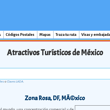
A
Códigos Postales
Mapas
Traza tu ruta
Visas y embajad
Atractivos Turísticos de México
les
o
Claves LADA
.
Zona Rosa, DF, MÃ©xico
el mundo, una concentración comercial y de