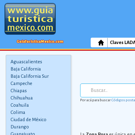
GuiaTuristicaMexico.com
Claves LAD
Aguascalientes
Baja California
Baja California Sur
Campeche
Chiapas
Chihuahua
Por acá para buscar
Códigos posta
Coahuila
Colima
Ciudad de México
Durango
Guanajuato
La
Zona Rosa
es única en 