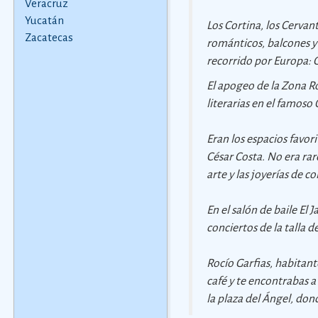
Veracruz
Yucatán
Los Cortina, los Cervan
Zacatecas
románticos, balcones y
recorrido por Europa:
El apogeo de la Zona Ro
literarias en el famoso 
Eran los espacios favo
César Costa. No era rar
arte y las joyerías de c
En el salón de baile El
conciertos de la talla d
Rocío Garfias, habitant
café y te encontrabas a
la plaza del Ángel, do