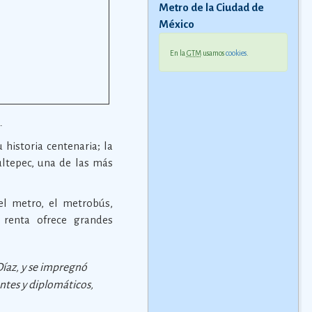
Metro de la Ciudad de
México
En la
GTM
usamos
cookies
.
.
historia centenaria; la
ultepec, una de las más
el metro, el metrobús,
 renta ofrece grandes
Díaz, y se impregnó
ntes y diplomáticos,