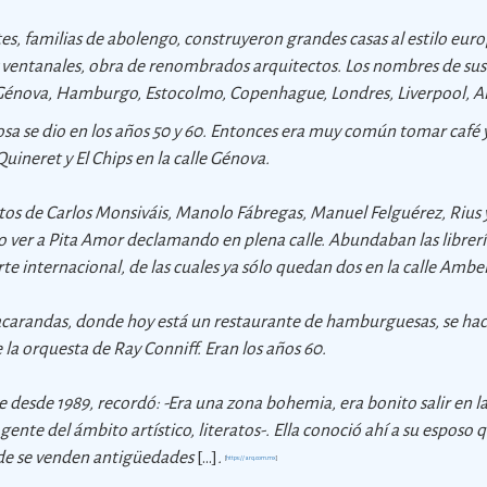
tes, familias de abolengo, construyeron grandes casas al estilo eu
 ventanales, obra de renombrados arquitectos. Los nombres de sus 
 Génova, Hamburgo, Estocolmo, Copenhague, Londres, Liverpool,
sa se dio en los años 50 y 60. Entonces era muy común tomar café y
Quineret y El Chips en la calle Génova.
ritos de Carlos Monsiváis, Manolo Fábregas, Manuel Felguérez, Rius
o ver a Pita Amor declamando en plena calle. Abundaban las librería
orte internacional, de las cuales ya sólo quedan dos en la calle Ambe
 Jacarandas, donde hoy está un restaurante de hamburguesas, se hac
e la orquesta de Ray Conniff. Eran los años 60.
e desde 1989, recordó: -Era una zona bohemia, era bonito salir en l
 gente del ámbito artístico, literatos-. Ella conoció ahí a su esposo
nde se venden antigüedades
[...]
.
[
https://arq.com.mx
]