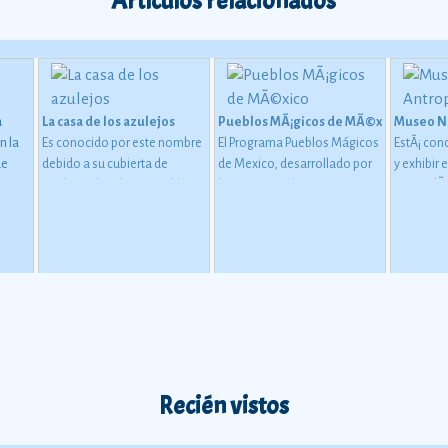
Artículos relacionados
a
La casa de los azulejos
Pueblos MÃ¡gicos de MÃ©xico
Museo Na
n la
Es conocido por este nombre
El Programa Pueblos Mágicos
EstÃ¡ con
ue
debido a su cubierta de
de Mexico, desarrollado por
y exhibir 
onces
azulejos de talavera poblana
la Secretaría de Turismo en
arqueolÃ³
I,
que recubren la fachada
colaboración con diversas
de Mesoa
 que
exterior del edificio y hacen
instancias gubernamentales y
como para
recta
de esta obra una de las mÃ¡s
gobiernos estatales y
diversida
con el
bellas joyas del arte barroco
municipales.
Ver más
paÃ­s.
Ver
más
novohispano.
Recién vistos