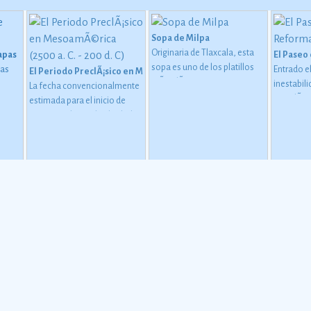
Sopa de Milpa
Originaria de Tlaxcala, esta
iapas
El Paseo
sopa es uno de los platillos
pas
Entrado el
El Periodo PreclÃ¡sico en MesoamÃ©rica (2500 a. C. - 200 d. C)
mÃ¡s clÃ¡sicos y con encanto
inestabili
La fecha convencionalmente
de la cocina mexicana. Como
guaje
sacudÃ­a a
estimada para el inicio de
su nombre lo dice, los
Ã³n de
emperador
este periodo oscila alrededor
ingredientes con los que se
 uso
quizo cre
de 2500 o 2000 a. C., aunque
elabora pueden encontrarse
 pero
comunicar
esta dataciÃ³n en realidad
en la milpa, ese lugar
 y
a la resid
varÃ­a segÃºn la comarca.
Ver
destinado al cultivo de
las
centro de 
más
vegetales.
odos