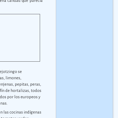
ena calidad que parecía
uejotzingo se
jas, limones,
njenas, pepitas, peras,
ín de hortalizas, todos
ídos por los europeos y
enas.
n las cocinas indígenas