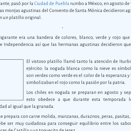
rante, pasó por la
Ciudad de Puebla
rumbo a México, en agosto de 1
las monjas agustinas del Convento de Santa Mónica decidieron aga
 un platillo original.
rigarante era una bandera de colores, blanco, verde y rojo que
n e Independencia así que las hermanas agustinas decidieron que 
El vistoso platillo llamó tanto la atención de Iturb
ejército: la nogada blanca como la nieve es símbol
son verdes como verde es el color de la esperanza y
simbolizaban el rojo como la pasión por la patria.
Los chiles en nogada se preparan en agosto y sep
esto obedece a que durante esta temporada lo
ad al igual que la granada.
o se prepara con carne molida, manzanas, duraznos, peras, pasitas, 
ebe ser muy cuidadosa para conseguir equilibrio entre los sabor
es de Castilla y un toquecito de jerez.