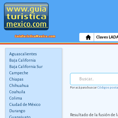
GuiaTuristicaMexico.com
Claves LAD
Aguascalientes
Baja California
Baja California Sur
Campeche
Chiapas
Chihuahua
Por acá para buscar
Códigos posta
Coahuila
Colima
Ciudad de México
Durango
Resultado de la fusión de 
Guanajuato