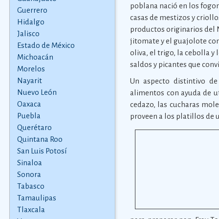
poblana nació en los fogon
Guerrero
casas de mestizos y crioll
Hidalgo
productos originarios del 
Jalisco
jitomate y el guajolote co
Estado de México
oliva, el trigo, la cebolla
Michoacán
saldos y picantes que conv
Morelos
Nayarit
Un aspecto distintivo de
Nuevo León
alimentos con ayuda de u
Oaxaca
cedazo, las cucharas mole
Puebla
proveen a los platillos de 
Querétaro
Quintana Roo
San Luis Potosí
Sinaloa
Sonora
Tabasco
Tamaulipas
Tlaxcala