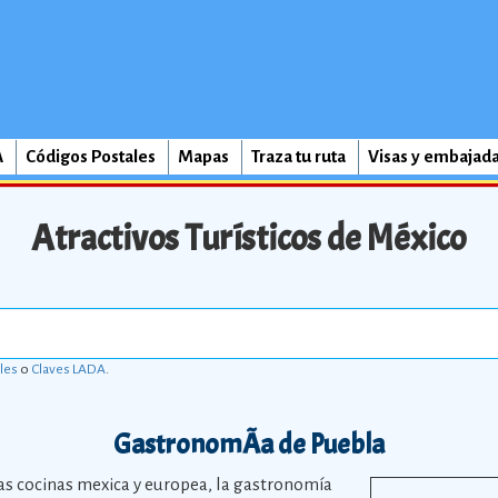
A
Códigos Postales
Mapas
Traza tu ruta
Visas y embajad
Atractivos Turísticos de México
les
o
Claves LADA
.
GastronomÃ­a de Puebla
las cocinas mexica y europea, la gastronomía