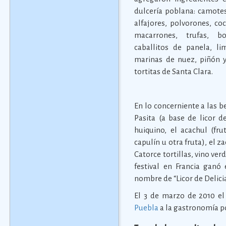
dulcería poblana: camotes
alfajores, polvorones, c
macarrones, trufas, bo
caballitos de panela, l
marinas de nuez, piñón y
tortitas de Santa Clara.
En lo concerniente a las b
Pasita (a base de licor d
huiquino, el acachul (fru
capulín u otra fruta), el 
Catorce tortillas, vino ver
festival en Francia ganó 
nombre de “Licor de Delicia
El 3 de marzo de 2010 e
Puebla
a la gastronomía p