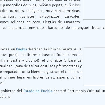
, jamoncillos de nuez, piñón y pepita; buñuelos,
ocadas, turrones, muéganos, mazapanes, marinas,
rrachitos, gaznates, garapiñados, caracoles,
imones rellenos de coco, alegrías de amaranto,
 leche quemada, envinados, barquillos de merengues, frutas c
ebidas, en
Puebla
destacan: la sidra de manzana, la
e uva pasa), los licores a base de frutas como el
tilla silvestre y alcohol); el chumiate (a base de
zacualpan, (caña de azúcar destilada y fermentada) y
de preparado con 14 hiervas digestivas, el cual en un
el primer lugar en licores de su especie, con el
s”.
l gobierno del
Estado de Puebla
decretó Patrimonio Cultural I
oblana.