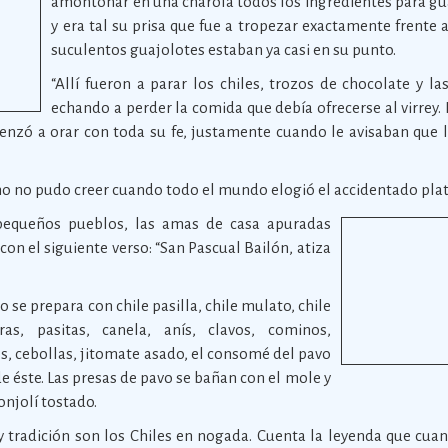
amontonar en una charola todos los ingredientes para gu
y era tal su prisa que fue a tropezar exactamente frente
suculentos guajolotes estaban ya casi en su punto.
“Allí fueron a parar los chiles, trozos de chocolate y l
echando a perder la comida que debía ofrecerse al virrey. 
enzó a orar con toda su fe, justamente cuando le avisaban que
o no pudo creer cuando todo el mundo elogió el accidentado plati
 pequeños pueblos, las amas de casa apuradas
 con el siguiente verso: “San Pascual Bailón, atiza
 se prepara con chile pasilla, chile mulato, chile
ras, pasitas, canela, anís, clavos, cominos,
jos, cebollas, jitomate asado, el consomé del pavo
de éste. Las presas de pavo se bañan con el mole y
onjolí tostado.
 y tradición son los Chiles en nogada. Cuenta la leyenda que cua