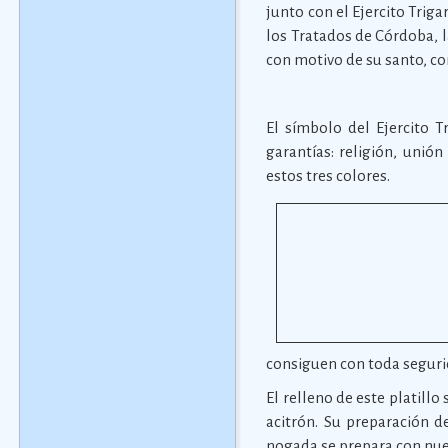
junto con el Ejercito Triga
los Tratados de Córdoba, 
con motivo de su santo, con
El símbolo del Ejercito T
garantías: religión, unió
estos tres colores.
consiguen con toda segurid
El relleno de este platill
acitrón. Su preparación d
nogada se prepara con nuec