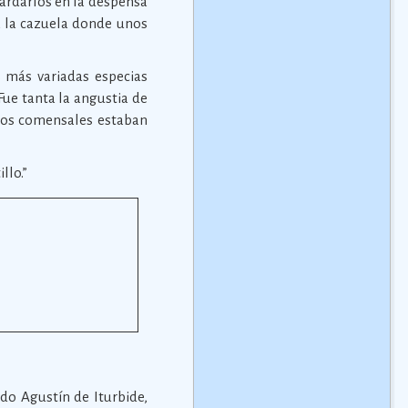
ardarlos en la despensa
 a la cazuela donde unos
as más variadas especias
Fue tanta la angustia de
 los comensales estaban
llo.”
ndo Agustín de Iturbide,