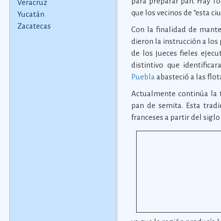
para preparar pan. Fray T
Veracruz
que los vecinos de “esta c
Yucatán
Zacatecas
Con la finalidad de mante
dieron la instrucción a los
de los jueces fieles ejecu
distintivo que identific
Puebla
abasteció a las flo
Actualmente continúa la t
pan de semita. Esta trad
franceses a partir del siglo