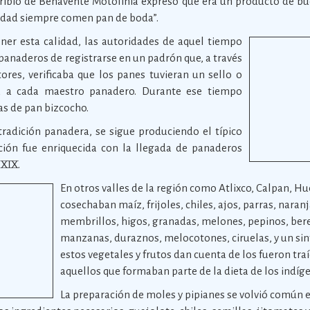
oribio de Benavente Motolinía expresó que era un producto de bu
iudad siempre comen pan de boda”.
ner esta calidad, las autoridades de aquel tiempo
 panaderos de registrarse en un padrón que, a través
tores, verificaba que los panes tuvieran un sello o
ara a cada maestro panadero. Durante ese tiempo
tas de pan bizcocho.
radición panadera, se sigue produciendo el típico
ición fue enriquecida con la llegada de panaderos
 XIX.
En otros valles de la región como Atlixco, Calpan, H
cosechaban maíz, frijoles, chiles, ajos, parras, naran
membrillos, higos, granadas, melones, pepinos, bere
manzanas, duraznos, melocotones, ciruelas, y un sinf
estos vegetales y frutos dan cuenta de los fueron tra
aquellos que formaban parte de la dieta de los indíg
La preparación de moles y pipianes se volvió común e