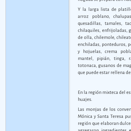
Y la larga lista de plati
arroz poblano, chalupas
quesadillas, tamales, ta
chilaquiles, enfrijoladas
de olla, chilemole, chileat
enchiladas, ponteduros, po
y hojuelas, crema pobl
mantel, pipián, tinga, 
totonaca, gusanos de mague
que puede estar rellena de 
En la región mixteca del e
huajes.
Las monjas de los conven
Mónica y Santa Teresa pus
región que elaboran dulces
agregaron ingredientes 