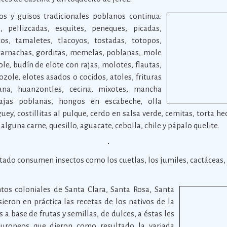
llos y guisos tradicionales poblanos continua:
, pellizcadas, esquites, peneques, picadas,
cos, tamaletes, tlacoyos, tostadas, totopos,
, garnachas, gorditas, memelas, poblanas, mole
ole, budín de elote con rajas, molotes, flautas,
zole, elotes asados o cocidos, atoles, frituras
ana, huanzontles, cecina, mixotes, mancha
rajas poblanas, hongos en escabeche, olla
y, costillitas al pulque, cerdo en salsa verde, cemitas, torta h
alguna carne, quesillo, aguacate, cebolla, chile y pápalo quelite.
stado consumen insectos como los cuetlas, los jumiles, cactáceas, 
tos coloniales de Santa Clara, Santa Rosa, Santa
ieron en práctica las recetas de los nativos de la
 a base de frutas y semillas, de dulces, a éstas les
europeos que dieron como resultado la variada