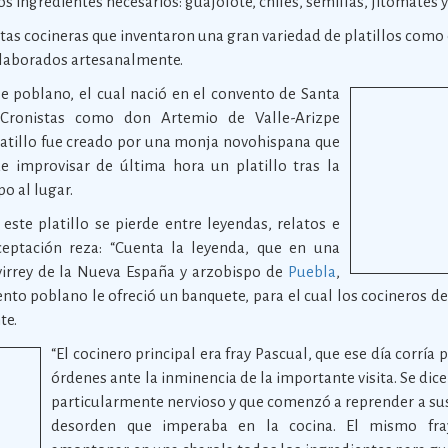
os ingredientes necesarios: guajolote, chiles, semillas, jitomates 
rtas cocineras que inventaron una gran variedad de platillos como
elaborados artesanalmente.
e poblano, el cual nació en el convento de Santa
. Cronistas como don Artemio de Valle-Arizpe
atillo fue creado por una monja novohispana que
e improvisar de última hora un platillo tras la
po al lugar.
este platillo se pierde entre leyendas, relatos e
ceptación reza: “Cuenta la leyenda, que en una
virrey de la Nueva España y arzobispo de
Puebla
,
vento poblano le ofreció un banquete, para el cual los cocineros d
te.
“El cocinero principal era fray Pascual, que ese día corría
órdenes ante la inminencia de la importante visita. Se dic
particularmente nervioso y que comenzó a reprender a sus
desorden que imperaba en la cocina. El mismo fr