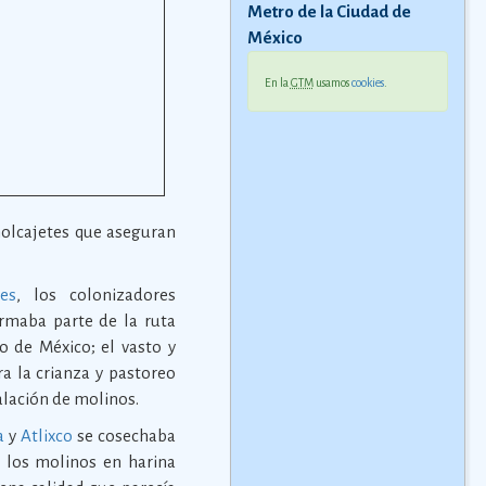
Metro de la Ciudad de
México
En la
GTM
usamos
cookies
.
 molcajetes que aseguran
es
, los colonizadores
ormaba parte de la ruta
o de México; el vasto y
ra la crianza y pastoreo
alación de molinos.
a
y
Atlixco
se cosechaba
 los molinos en harina