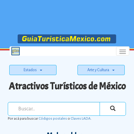
Menu
Estados
Arte y Cultura
Atractivos Turísticos de México
Por acá para buscar
Códigos postales
o
Claves LADA
.