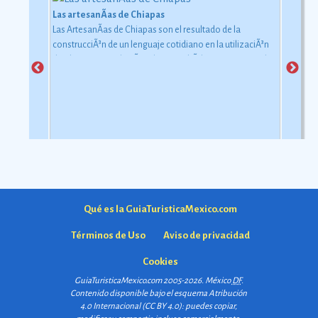
Las artesanÃ­as de Chiapas
Las ArtesanÃ­as de Chiapas son el resultado de la
construcciÃ³n de un lenguaje cotidiano en la utilizaciÃ³n
de objetos con relaciÃ³n al uso simbÃ³lico y ceremonial
pero con una carga estÃ©tica y destreza admirable que
las hacen apreciadas por todos
Ver más
Qué es la GuiaTuristicaMexico.com
Términos de Uso
Aviso de privacidad
Cookies
GuiaTuristicaMexico.com 2005-2026. México
DF
.
Contenido disponible bajo el esquema
Atribución
4.0 Internacional (CC BY 4.0)
: puedes copiar,