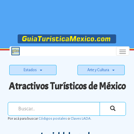
Menu
Estados
Arte y Cultura
Atractivos Turísticos de México
Por acá para buscar
Códigos postales
o
Claves LADA
.