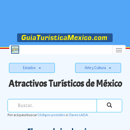
Menu
Estados
Arte y Cultura
Atractivos Turísticos de México
Por acá para buscar
Códigos postales
o
Claves LADA
.