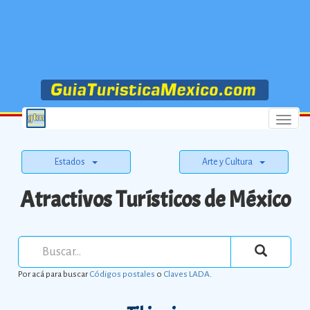
Menu
Estados
Arte y Cultura
Atractivos Turísticos de México
Por acá para buscar
Códigos postales
o
Claves LADA
.