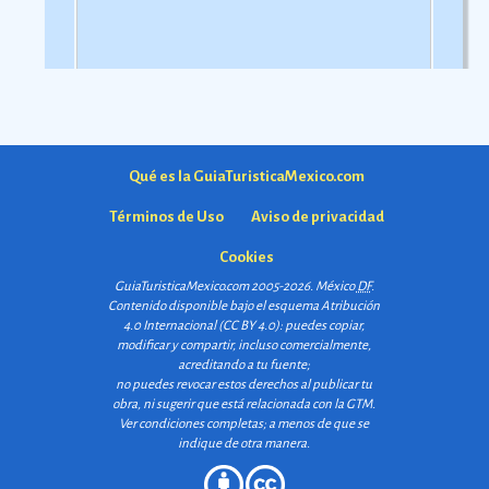
Qué es la GuiaTuristicaMexico.com
Términos de Uso
Aviso de privacidad
Cookies
GuiaTuristicaMexico.com 2005-2026. México
DF
.
Contenido disponible bajo el esquema
Atribución
4.0 Internacional (CC BY 4.0)
: puedes copiar,
modificar y compartir, incluso comercialmente,
acreditando a tu fuente;
no puedes revocar estos derechos al publicar tu
obra, ni sugerir que está relacionada con la GTM.
Ver condiciones completas
; a menos de que se
indique de otra manera.