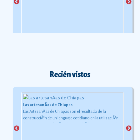
Recién vistos
Las artesanÃ­as de Chiapas
Las ArtesanÃ­as de Chiapas son el resultado de la
construcciÃ³n de un lenguaje cotidiano en la utilizaciÃ³n
de objetos con relaciÃ³n al uso simbÃ³lico y ceremonial
pero con una carga estÃ©tica y destreza admirable que
las hacen apreciadas por todos
Ver más