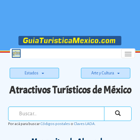
Menu
Estados
Arte y Cultura
Atractivos Turísticos de México
Por acá para buscar
Códigos postales
o
Claves LADA
.