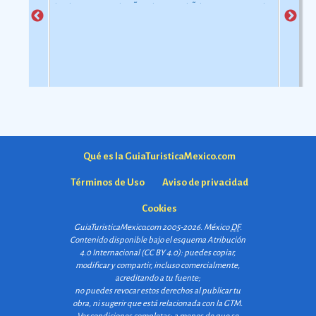
de objetos con relaciÃ³n al uso simbÃ³lico y ceremonial
pero con una carga estÃ©tica y destreza admirable que
las hacen apreciadas por todos
Ver más
Qué es la GuiaTuristicaMexico.com
Términos de Uso
Aviso de privacidad
Cookies
GuiaTuristicaMexico.com 2005-2026. México
DF
.
Contenido disponible bajo el esquema
Atribución
4.0 Internacional (CC BY 4.0)
: puedes copiar,
modificar y compartir, incluso comercialmente,
acreditando a tu fuente;
no puedes revocar estos derechos al publicar tu
obra, ni sugerir que está relacionada con la GTM.