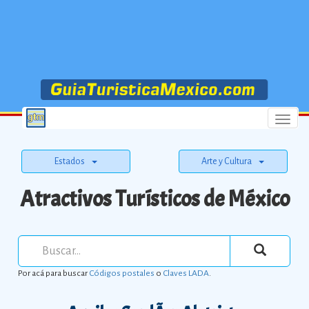
Menu
Estados
Arte y Cultura
Atractivos Turísticos de México
Por acá para buscar
Códigos postales
o
Claves LADA
.