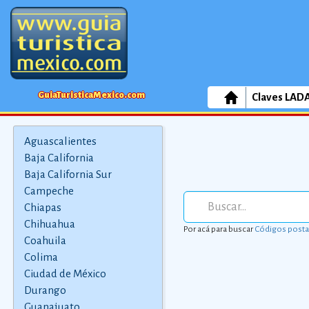
GuiaTuristicaMexico.com
Claves LAD
Aguascalientes
Baja California
Baja California Sur
Campeche
Chiapas
Chihuahua
Por acá para buscar
Códigos posta
Coahuila
Colima
Ciudad de México
Durango
Guanajuato