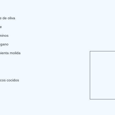
e de oliva
te
minos
égano
mienta molida
icos cocidos