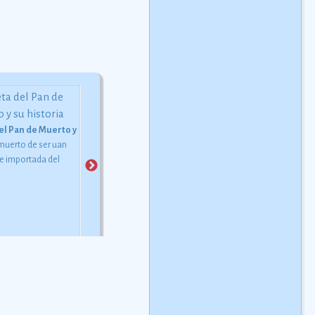
El Tepache
El tepache es una bebida
el Pan de Muerto y su historia
Panetela campechana
fermentada, obtenida por lo
 muerto de ser uan
Receta mexicana de Panete
general de las cÃ¡scaras de la
e importada del
campechana.
Ver más
piÃ±a, con piloncillo (azÃºcar
 país, es ya un
sin refinar) y agua.
special de los
ue se acostumbra
ra estas fechas, en
los fieles difuntos
gares yucatecos ya
n riquisimo cafe ó