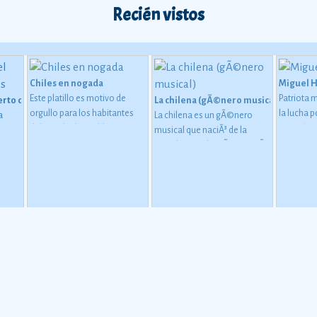
Recién vistos
Chiles en nogada
Miguel 
Este platillo es motivo de
Patriota 
erto de San Carlos
La chilena (gÃ©nero musical)
orgullo para los habitantes
la lucha 
a
La chilena es un gÃ©nero
del estado de Puebla, ya que
Ver más
musical que naciÃ³ de la
tiene una importante
mezcla entre la mÃºsica traÃ­
relaciÃ³n con la
da por los marineros chilenos
consumaciÃ³n de la
(principalmente la Cueca
independencia de MÃ©xico
chilena) y la mÃºsica
de la Corona espaÃ±ola, de
tradicional mestiza de la
agosto de 1821.
Ver más
regiÃ³n sureÃ±a de MÃ©xico.
Ver más