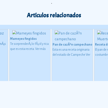
Artículos relacionados
Mameyes fingidos
emÃ¡s
Te sorprenderÃ¡ lo fÃ¡cil y rica
Pan de cazÃ³n campechano
Receta d
que es esta receta.
Ver más
Esta es una receta originaria
El pan de
de una
del estado de Campeche
Ver
costumbr
playa
más
centro del
del
invitado e
altares q
montar pa
honor de 
en los ho
sea con u