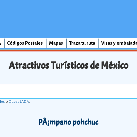
A
Códigos Postales
Mapas
Traza tu ruta
Visas y embajad
Atractivos Turísticos de México
les
o
Claves LADA
.
PÃ¡mpano pohchuc