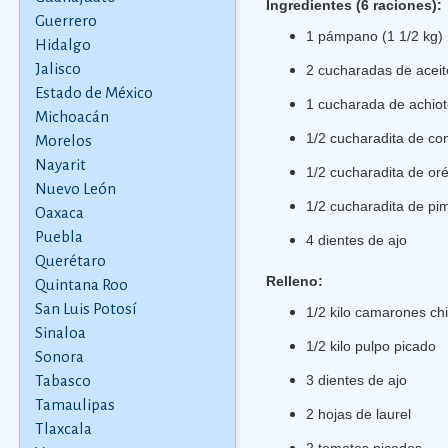
Ingredientes (6 raciones):
Guerrero
1 pámpano (1 1/2 kg)
Hidalgo
Jalisco
2 cucharadas de aceit
Estado de México
1 cucharada de achio
Michoacán
1/2 cucharadita de co
Morelos
Nayarit
1/2 cucharadita de or
Nuevo León
1/2 cucharadita de pi
Oaxaca
Puebla
4 dientes de ajo
Querétaro
Relleno:
Quintana Roo
San Luis Potosí
1/2 kilo camarones ch
Sinaloa
1/2 kilo pulpo picado
Sonora
Tabasco
3 dientes de ajo
Tamaulipas
2 hojas de laurel
Tlaxcala