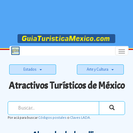
Menu
Estados
Arte y Cultura
Atractivos Turísticos de México
Por acá para buscar
Códigos postales
o
Claves LADA
.