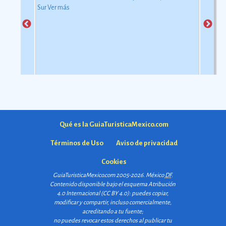
Sur
Ver más
Qué es la GuiaTuristicaMexico.com
Términos de Uso
Aviso de privacidad
Cookies
GuiaTuristicaMexico.com 2005-2026. México
DF
.
Contenido disponible bajo el esquema
Atribución
4.0 Internacional (CC BY 4.0)
: puedes copiar,
modificar y compartir, incluso comercialmente,
acreditando a tu fuente;
no puedes revocar estos derechos al publicar tu