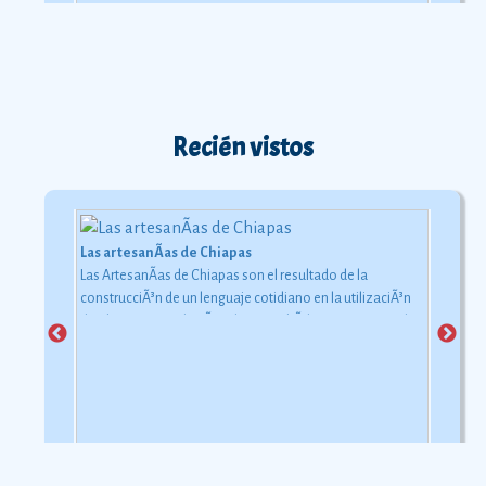
Recién vistos
Las artesanÃ­as de Chiapas
Las ArtesanÃ­as de Chiapas son el resultado de la
construcciÃ³n de un lenguaje cotidiano en la utilizaciÃ³n
de objetos con relaciÃ³n al uso simbÃ³lico y ceremonial
pero con una carga estÃ©tica y destreza admirable que
las hacen apreciadas por todos
Ver más