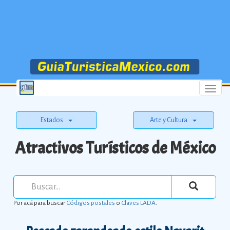
Menu
Estados
Arte y Cultura
Atractivos Turísticos de México
Por acá para buscar
Códigos postales
o
Claves LADA
.