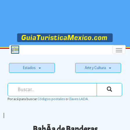
Menu
Estados
Arte y Cultura
Por acá para buscar
Códigos postales
o
Claves LADA
.
|
BahÃ­a de Banderas