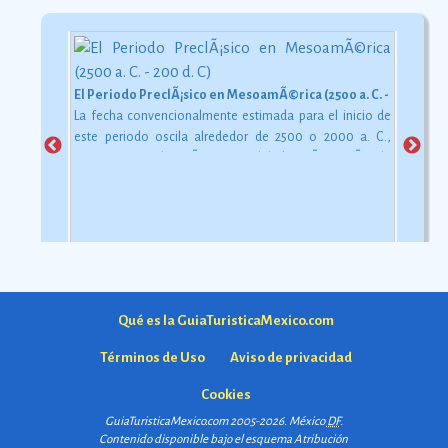
El Periodo PreclÃ¡sico en MesoamÃ©rica (2500 a. C. - 200 d. C)
La fecha convencionalmente estimada para el inicio de
este periodo oscila alrededor de 2500 o 2000 a. C.,
aunque esta dataciÃ³n en realidad varÃ­a segÃºn la
comarca.
Ver más
Qué es la GuiaTuristicaMexico.com
Términos de Uso
Aviso de privacidad
Cookies
GuiaTuristicaMexico.com 2005-2026. México
DF
.
Contenido disponible bajo el esquema
Atribución