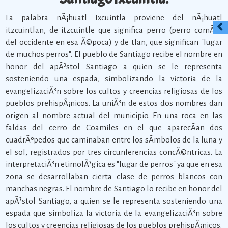
La palabra nÃ¡huatl Ixcuintla proviene del nÃ¡huatl
itzcuintlan, de itzcuintle que significa perro (perro comÃºn
del occidente en esa Ã©poca) y de tlan, que significan "lugar
de muchos perros". El pueblo de Santiago recibe el nombre en
honor del apÃ³stol Santiago a quien se le representa
sosteniendo una espada, simbolizando la victoria de la
evangelizaciÃ³n sobre los cultos y creencias religiosas de los
pueblos prehispÃ¡nicos. La uniÃ³n de estos dos nombres dan
origen al nombre actual del municipio. En una roca en las
faldas del cerro de Coamiles en el que aparecÃ­an dos
cuadrÃºpedos que caminaban entre los sÃ­mbolos de la luna y
el sol, registrados por tres circunferencias concÃ©ntricas. La
interpretaciÃ³n etimolÃ³gica es "lugar de perros" ya que en esa
zona se desarrollaban cierta clase de perros blancos con
manchas negras. El nombre de Santiago lo recibe en honor del
apÃ³stol Santiago, a quien se le representa sosteniendo una
espada que simboliza la victoria de la evangelizaciÃ³n sobre
los cultos y creencias religiosas de los pueblos prehispÃ¡nicos.