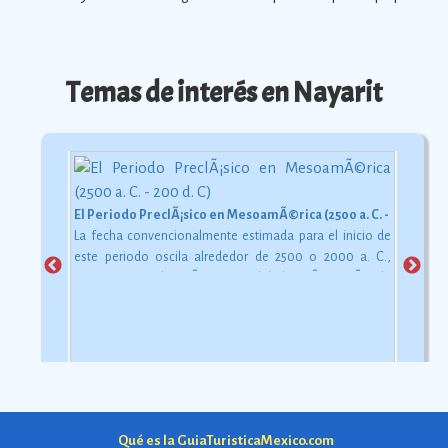
Temas de interés en Nayarit
El Periodo PreclÃ¡sico en MesoamÃ©rica (2500 a. C. - 200 d. C)
La fecha convencionalmente estimada para el inicio de
este periodo oscila alrededor de 2500 o 2000 a. C.,
aunque esta dataciÃ³n en realidad varÃ­a segÃºn la
comarca.
Ver más
Qué es la GuiaTuristicaMexico.com