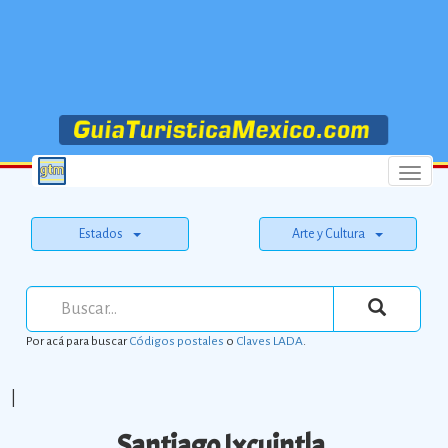
Menu
Estados
Arte y Cultura
Por acá para buscar
Códigos postales
o
Claves LADA
.
|
Santiago Ixcuintla.