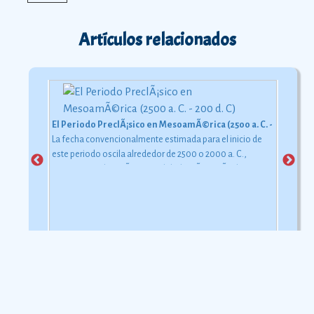
Artículos relacionados
El Periodo PreclÃ¡sico en MesoamÃ©rica (2500 a. C. - 200 d. C)
La fecha convencionalmente estimada para el inicio de
este periodo oscila alrededor de 2500 o 2000 a. C.,
aunque esta dataciÃ³n en realidad varÃ­a segÃºn la
comarca.
Ver más