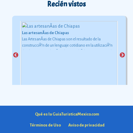
Recién vistos
Las artesanÃ­as de Chiapas
Las ArtesanÃ­as de Chiapas son el resultado de la
construcciÃ³n de un lenguaje cotidiano en la utilizaciÃ³n
de objetos con relaciÃ³n al uso simbÃ³lico y ceremonial
pero con una carga estÃ©tica y destreza admirable que
las hacen apreciadas por todos
Ver más
Qué es la GuiaTuristicaMexico.com
Términos de Uso
Aviso de privacidad