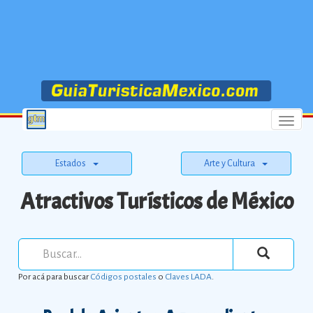
Menu
Estados
Arte y Cultura
Atractivos Turísticos de México
Por acá para buscar
Códigos postales
o
Claves LADA
.