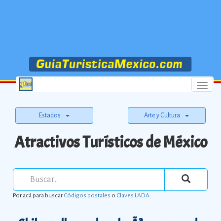
Menu
Estados
Arte y Cultura
Atractivos Turísticos de México
Por acá para buscar
Códigos postales
o
Claves LADA
.