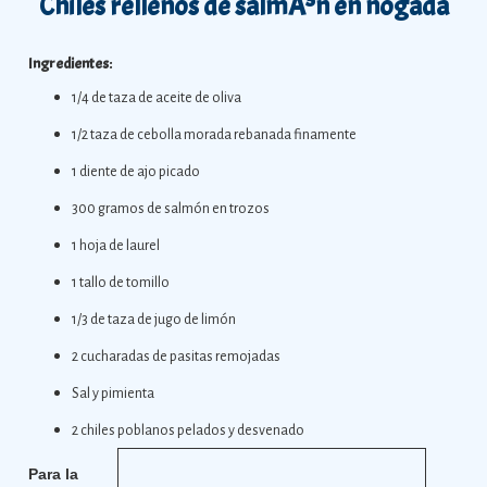
Chiles rellenos de salmÃ³n en nogada
Ingredientes:
1/4 de taza de aceite de oliva
1/2 taza de cebolla morada rebanada finamente
1 diente de ajo picado
300 gramos de salmón en trozos
1 hoja de laurel
1 tallo de tomillo
1/3 de taza de jugo de limón
2 cucharadas de pasitas remojadas
Sal y pimienta
2 chiles poblanos pelados y desvenado
Para la