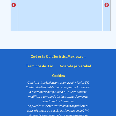
Qué es la GuiaTuristicaMexico.com
Términos de Uso
Aviso de privacidad
Cookies
GuiaTuristicaMexico.com 2005-2026. México
DF
.
Contenido disponible bajo el esquema
Atribución
4.0 Internacional (CC BY 4.0)
: puedes copiar,
modificar y compartir, incluso comercialmente,
acreditando a tu fuente;
no puedes revocar estos derechos al publicar tu
obra, ni sugerir que está relacionada con la GTM.
Ver condiciones completas
; a menos de que se