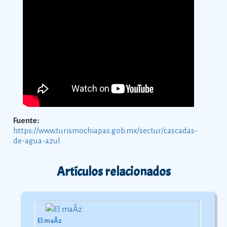
Fuente
:
https://www.turismochiapas.gob.mx/sectur/cascadas-
de-agua-azul
Artículos relacionados
El maÃ­z