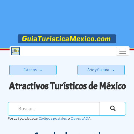
Menu
Estados
Arte y Cultura
Atractivos Turísticos de México
Por acá para buscar
Códigos postales
o
Claves LADA
.