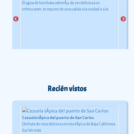
El agua de horchata ademÃ¡s de ser deliciosa es
refrescante, te repone de una salida a la ciudad o a la
playa bajo el inclemente rayo del sol.
Recién vistos
Cazuela tÃ­pica del puerto de San Carlos
Disfruta de esta deliciosa receta tÃ­pica de Baja California
Sur
Ver más