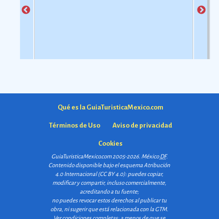
Qué es la GuiaTuristicaMexico.com
Términos de Uso
Aviso de privacidad
Cookies
GuiaTuristicaMexico.com 2005-2026. México
DF
.
Contenido disponible bajo el esquema
Atribución
4.0 Internacional (CC BY 4.0)
: puedes copiar,
modificar y compartir, incluso comercialmente,
acreditando a tu fuente;
no puedes revocar estos derechos al publicar tu
obra, ni sugerir que está relacionada con la GTM.
Ver condiciones completas
; a menos de que se