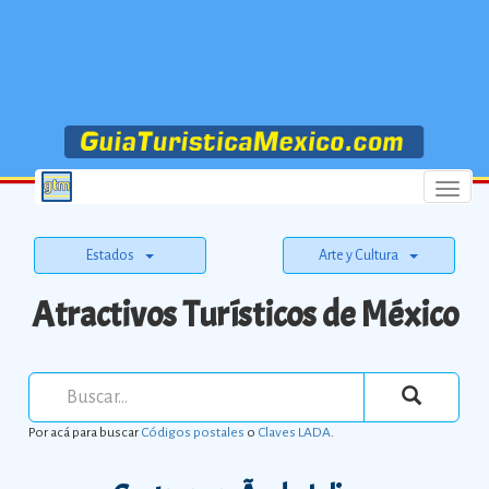
Menu
Estados
Arte y Cultura
Atractivos Turísticos de México
Por acá para buscar
Códigos postales
o
Claves LADA
.