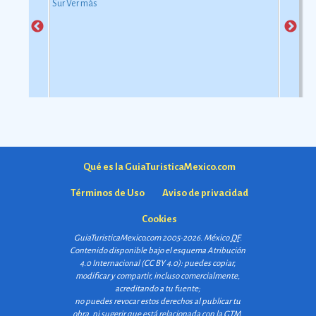
Sur
Ver más
Qué es la GuiaTuristicaMexico.com
Términos de Uso
Aviso de privacidad
Cookies
GuiaTuristicaMexico.com 2005-2026. México
DF
.
Contenido disponible bajo el esquema
Atribución
4.0 Internacional (CC BY 4.0)
: puedes copiar,
modificar y compartir, incluso comercialmente,
acreditando a tu fuente;
no puedes revocar estos derechos al publicar tu
obra, ni sugerir que está relacionada con la GTM.