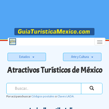
Menu
Estados
Arte y Cultura
Atractivos Turísticos de México
Por acá para buscar
Códigos postales
o
Claves LADA
.