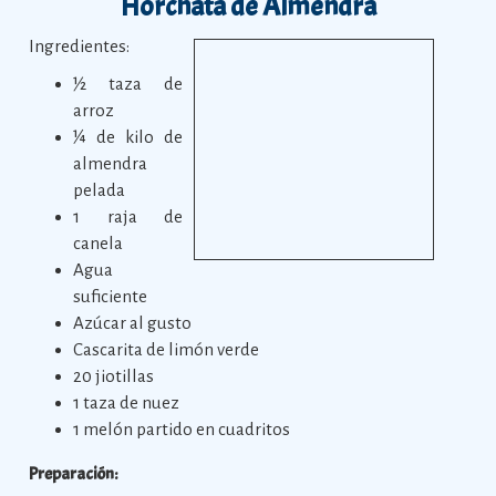
Horchata de Almendra
Ingredientes:
½ taza de
arroz
¼ de kilo de
almendra
pelada
1 raja de
canela
Agua
suficiente
Azúcar al gusto
Cascarita de limón verde
20 jiotillas
1 taza de nuez
1 melón partido en cuadritos
Preparación: