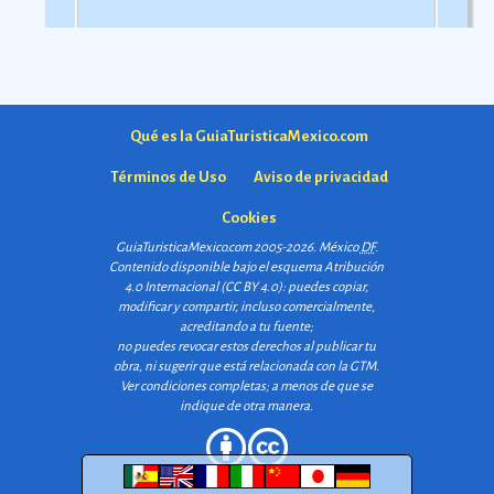
Qué es la GuiaTuristicaMexico.com
Términos de Uso
Aviso de privacidad
Cookies
GuiaTuristicaMexico.com 2005-2026. México
DF
.
Contenido disponible bajo el esquema
Atribución
4.0 Internacional (CC BY 4.0)
: puedes copiar,
modificar y compartir, incluso comercialmente,
acreditando a tu fuente;
no puedes revocar estos derechos al publicar tu
obra, ni sugerir que está relacionada con la GTM.
Ver condiciones completas
; a menos de que se
indique de otra manera.