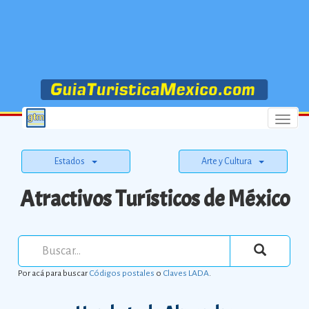
Menu
Estados
Arte y Cultura
Atractivos Turísticos de México
Por acá para buscar
Códigos postales
o
Claves LADA
.