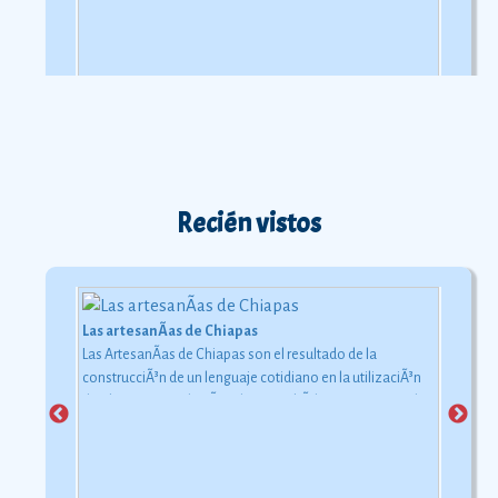
Recién vistos
Las artesanÃ­as de Chiapas
Las ArtesanÃ­as de Chiapas son el resultado de la
construcciÃ³n de un lenguaje cotidiano en la utilizaciÃ³n
de objetos con relaciÃ³n al uso simbÃ³lico y ceremonial
pero con una carga estÃ©tica y destreza admirable que
las hacen apreciadas por todos
Ver más