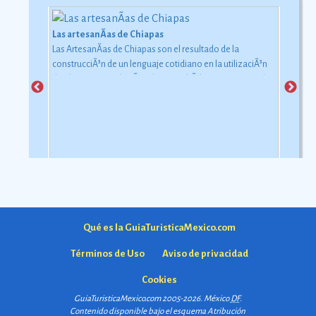
Las artesanÃ­as de Chiapas
Las ArtesanÃ­as de Chiapas son el resultado de la
construcciÃ³n de un lenguaje cotidiano en la utilizaciÃ³n
de objetos con relaciÃ³n al uso simbÃ³lico y ceremonial
pero con una carga estÃ©tica y destreza admirable que
las hacen apreciadas por todos
Ver más
Qué es la GuiaTuristicaMexico.com
Términos de Uso
Aviso de privacidad
Cookies
GuiaTuristicaMexico.com 2005-2026. México
DF
.
Contenido disponible bajo el esquema
Atribución