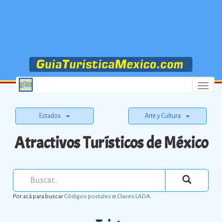
Menu
Estados
Arte y Cultura
Atractivos Turísticos de México
Por acá para buscar
Códigos postales
o
Claves LADA
.