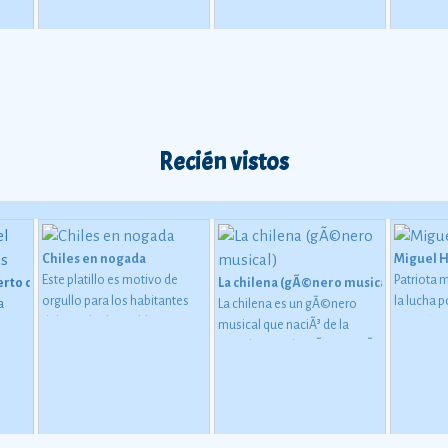
montar pa
honor de 
en los ho
sea con u
Recién vistos
Chiles en nogada
Miguel 
Este platillo es motivo de
Patriota 
erto de San Carlos
La chilena (gÃ©nero musical)
orgullo para los habitantes
la lucha 
a
La chilena es un gÃ©nero
del estado de Puebla, ya que
Ver más
musical que naciÃ³ de la
tiene una importante
mezcla entre la mÃºsica traÃ­
relaciÃ³n con la
da por los marineros chilenos
consumaciÃ³n de la
(principalmente la Cueca
independencia de MÃ©xico
chilena) y la mÃºsica
de la Corona espaÃ±ola, de
tradicional mestiza de la