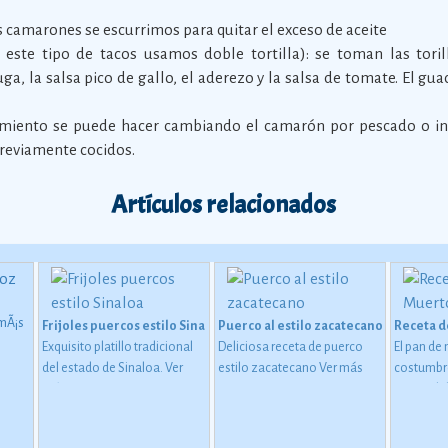
 camarones se escurrimos para quitar el exceso de aceite
 este tipo de tacos usamos doble tortilla): se toman las toril
ga, la salsa pico de gallo, el aderezo y la salsa de tomate. El gu
miento se puede hacer cambiando el camarón por pescado o in
previamente cocidos.
Artículos relacionados
emÃ¡s
Frijoles puercos estilo Sinaloa
Puerco al estilo zacatecano
Receta d
Exquisito platillo tradicional
Deliciosa receta de puerco
El pan de
de una
del estado de Sinaloa.
Ver
estilo zacatecano
Ver más
costumbr
playa
más
centro del
del
invitado e
altares q