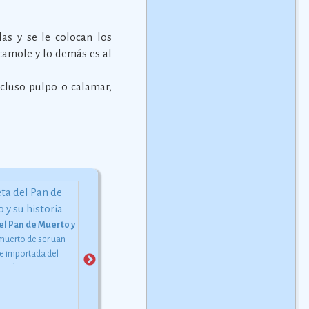
las y se le colocan los
acamole y lo demás es al
cluso pulpo o calamar,
El Tepache
El tepache es una bebida
el Pan de Muerto y su historia
fermentada, obtenida por 
 muerto de ser uan
Camarones rellenos estilo CuliacÃ¡n
general de las cÃ¡scaras de 
e importada del
Deliciosa receta típica del
piÃ±a, con piloncillo (azÃº
 país, es ya un
estado de Sinaloa.
Ver más
sin refinar) y agua.
special de los
ue se acostumbra