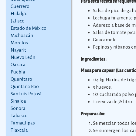
Para esta receta se requieren
Guerrero
Salsa de pico de gall
Hidalgo
Lechuga finamente p
Jalisco
Aderezo a base de m
Estado de México
Salsa de tomate pic
Michoacán
Guacamole.
Morelos
Pepinos y rábanos e
Nayarit
Nuevo León
Ingredientes:
Oaxaca
Masa para capear (Las cantid
Puebla
Querétaro
1/4 kg Harina de trigo
Quintana Roo
3 huevos.
San Luis Potosí
1/2 cucharada polvo 
Sinaloa
1 cerveza de ½ litro.
Sonora
Preparación:
Tabasco
Tamaulipas
Se mezclan todos los
Tlaxcala
Se sumergen los cam