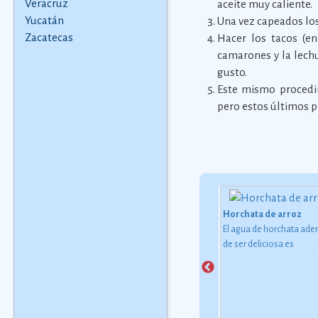
Veracruz
aceite muy caliente.
Yucatán
Una vez capeados los
Zacatecas
Hacer los tacos (en
camarones y la lechu
gusto.
Este mismo procedi
pero estos últimos 
Horchata de arroz
El agua de horchata ad
onomÃ­a de Sinaloa
Aguachile estilo Sinaloa
de ser deliciosa es
ado de Sinaloa posee
Receta tradicional del estado
refrescante, te repone 
tos agrícolas,
de Sinaloa.
Ver más
salida a la ciudad o a la 
ios y pesqueros de
bajo el inclemente rayo 
 calidad, es el
sol.
pal productor de maíz y