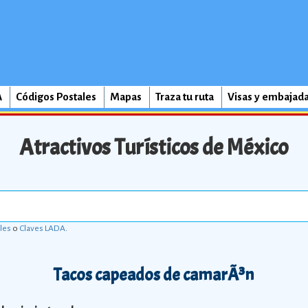
A
Códigos Postales
Mapas
Traza tu ruta
Visas y embajad
Atractivos Turísticos de México
les
o
Claves LADA
.
Tacos capeados de camarÃ³n