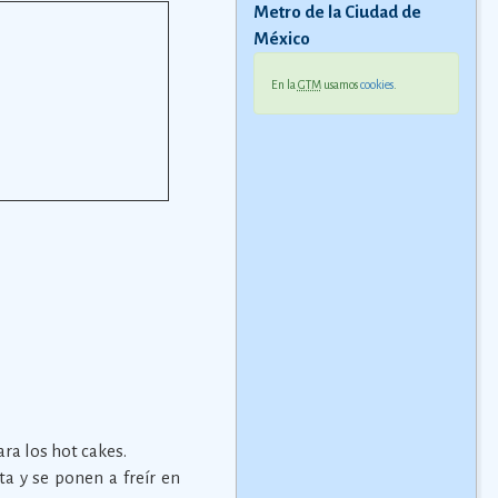
Metro de la Ciudad de
México
En la
GTM
usamos
cookies
.
ra los hot cakes.
 y se ponen a freír en