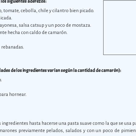
 los siguientes aderezos:
o, tomate, cebolla, chile y cilantro bien picado.
icada.
ayonesa, salsa catsup y un poco de mostaza.
ante hecha con caldo de camarón.
n rebanadas.
ades de los ingredientes varían según la cantidad de camarón):
.
para hornear.
 ingredientes hasta hacerse una pasta suave como la que se usa pa
arones previamente pelados, salados y con un poco de pimienta