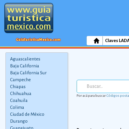
GuiaTuristicaMexico.com
Claves LAD
Aguascalientes
Baja California
Baja California Sur
Campeche
Chiapas
Chihuahua
Por acá para buscar
Códigos posta
Coahuila
Colima
Ciudad de México
Durango
Guanajuato