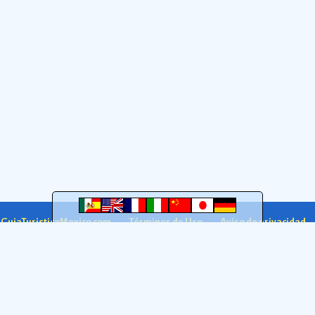
agosto de 1821.
Ver más
regiÃ³n sureÃ±a de MÃ©xico.
Ver más
a GuiaTuristicaMexico.com
Términos de Uso
Aviso de privacidad
GuiaTuristicaMexico.com 2005-2026. México
DF
.
quema
Atribución 4.0 Internacional (CC BY 4.0)
: puedes copiar, modificar y compartir, inclu
fuente;
l publicar tu obra, ni sugerir que está relacionada con la GTM.
Ver condiciones completas
;
manera.