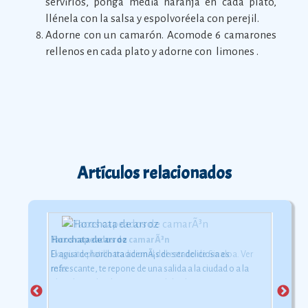
servirlos, ponga media naranja en cada plato,
llénela con la salsa y espolvoréela con perejil.
Adorne con un camarón. Acomode 6 camarones
rellenos en cada plato y adorne con limones .
Artículos relacionados
Horchata de arroz
Tacos capeados de camarÃ³n
El agua de horchata ademÃ¡s de ser deliciosa es
Exquisito platillo tradicional del estado de Sinaloa.
Ver
refrescante, te repone de una salida a la ciudad o a la
más
playa bajo el inclemente rayo del sol.