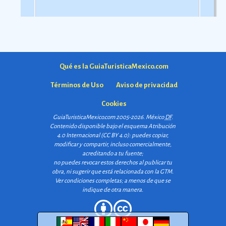
Qué es la GuiaTuristicaMexico.com
Términos de Uso
Aviso de privacidad
Cookies
GuiaTuristicaMexico.com 2005-2026. México
DF
.
Contenido disponible bajo el esquema
Atribución
4.0 Internacional (CC BY 4.0)
: puedes copiar,
modificar y compartir, incluso comercialmente,
acreditando a tu fuente;
no puedes revocar estos derechos al publicar tu
obra, ni sugerir que está relacionada con la GTM.
Ver condiciones completas
; a menos de que se
indique de otra manera.