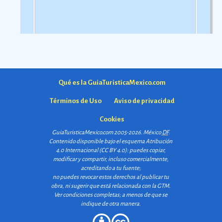
Qué es la GuiaTuristicaMexico.com
Términos de Uso
Aviso de privacidad
Cookies
GuiaTuristicaMexico.com 2005-2026. México
DF
.
Contenido disponible bajo el esquema
Atribución
4.0 Internacional (CC BY 4.0)
: puedes copiar,
modificar y compartir, incluso comercialmente,
acreditando a tu fuente;
no puedes revocar estos derechos al publicar tu
obra, ni sugerir que está relacionada con la GTM.
Ver condiciones completas
; a menos de que se
indique de otra manera.