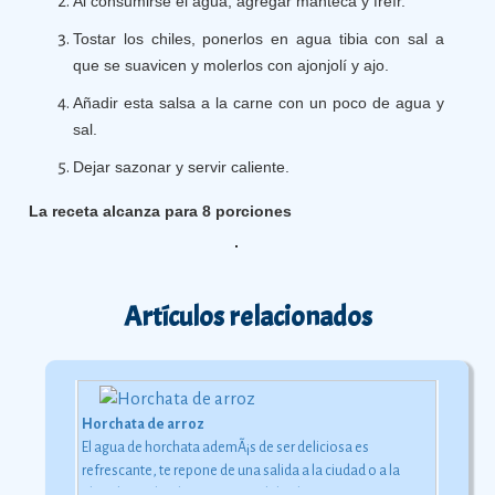
Al consumirse el agua, agregar manteca y freír.
Tostar los chiles, ponerlos en agua tibia con sal a
que se suavicen y molerlos con ajonjolí y ajo.
Añadir esta salsa a la carne con un poco de agua y
sal.
Dejar sazonar y servir caliente.
La receta alcanza para 8 porciones
Artículos relacionados
Horchata de arroz
El agua de horchata ademÃ¡s de ser deliciosa es
refrescante, te repone de una salida a la ciudad o a la
playa bajo el inclemente rayo del sol.