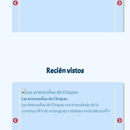
Recién vistos
Las artesanÃ­as de Chiapas
Las ArtesanÃ­as de Chiapas son el resultado de la
construcciÃ³n de un lenguaje cotidiano en la utilizaciÃ³n
de objetos con relaciÃ³n al uso simbÃ³lico y ceremonial
pero con una carga estÃ©tica y destreza admirable que
las hacen apreciadas por todos
Ver más