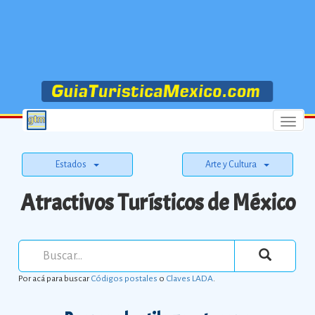
Menu
Estados
Arte y Cultura
Atractivos Turísticos de México
Por acá para buscar
Códigos postales
o
Claves LADA
.