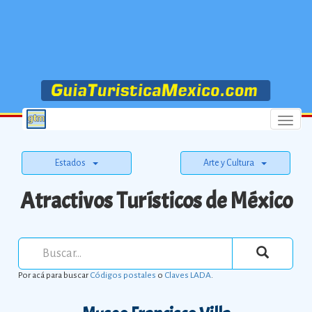
Menu
Estados
Arte y Cultura
Atractivos Turísticos de México
Por acá para buscar
Códigos postales
o
Claves LADA
.