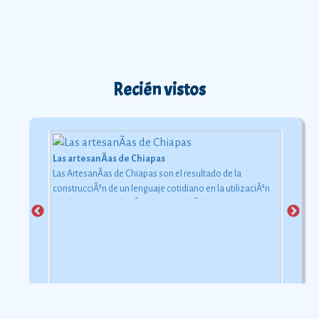
Recién vistos
Las artesanÃ­as de Chiapas
Las ArtesanÃ­as de Chiapas son el resultado de la
construcciÃ³n de un lenguaje cotidiano en la utilizaciÃ³n
de objetos con relaciÃ³n al uso simbÃ³lico y ceremonial
pero con una carga estÃ©tica y destreza admirable que
las hacen apreciadas por todos
Ver más